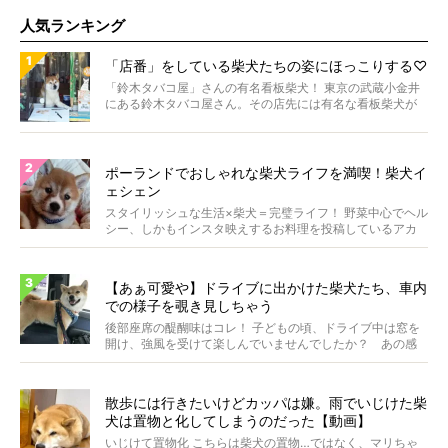
人気ランキング
「店番」をしている柴犬たちの姿にほっこりする♡
「鈴木タバコ屋」さんの有名看板柴犬！ 東京の武蔵小金井
にある鈴木タバコ屋さん。その店先には有名な看板柴犬が
いま...
ポーランドでおしゃれな柴犬ライフを満喫！柴犬イ
ェシェン
スタイリッシュな生活×柴犬＝完璧ライフ！ 野菜中心でヘル
シー、しかもインスタ映えするお料理を投稿しているアカ
ウ...
【あぁ可愛や】ドライブに出かけた柴犬たち、車内
での様子を覗き見しちゃう
後部座席の醍醐味はコレ！ 子どもの頃、ドライブ中は窓を
開け、強風を受けて楽しんでいませんでしたか？ あの感
じが...
散歩には行きたいけどカッパは嫌。雨でいじけた柴
犬は置物と化してしまうのだった【動画】
いじけて置物化 こちらは柴犬の置物…ではなく、マリちゃ