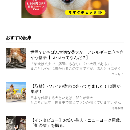
おすすめ記事
世界でいちばん大切な柴犬が、アレルギーに立ち向
かう物語【Ta-Taってなんだ？】
「柴犬は丈夫で、病気にもなりにくい犬種である」。
まことしやかに囁かれるこの文言ですが、ほんとうにそう
でしょうか？
エッセイ
もちろん、犬種としての完成度がとてつもなく高い柴犬だ
から、そういった側面はあります。
【取材】ハワイの柴犬に会ってきました！10頭が
でも、いざそれぞれの個体を見ていくと、丈夫で病気にも
集結！
なりにくい、とは言えないような気もするのです。
実際に「病気にならない」などということはないし、飼い
日本を代表する犬といえば、我らが柴犬。
主はそのためにやるべきことがある。
ところが近年、世界中で柴犬ファンが増えています。そん
今回は、柴犬に関わる方たちすべてに読んで欲しい、ある
な中「柴犬ライフ」が目をつけたのは、南の楽園ハワイ。
海外取材
柴犬とその家族のお話。
柴犬オーナーが多く、定期的にオフ会まで開催されている
ご本人からのレポートは、愛情たっぷりで示唆に富んだ物
とか。
語でした。
【インタビュー】お笑い芸人・ニューヨーク屋敷、
そんな噂を聞きつけ、今回はハワイの柴犬たちを取材して
「拒否柴」を掘る。
きました！
※文章はご本人の了承を得て編集しています