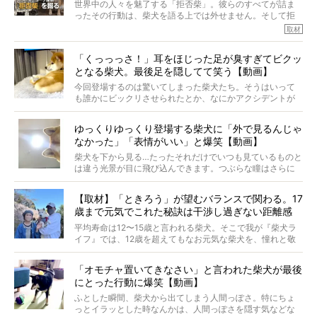
世界中の人々を魅了する「拒否柴」。彼らのすべてが詰ま
※画像はすべてイメージです
ったその行動は、柴犬を語る上では外せません。そして拒
※この記事は個人の感想であり、効果・効能を示すものではありません
否柴がここまで話題になるのは、“映える”ことも理由のひと
取材
つ。
では…拒否柴を「版画」にしてみたら、どんな作品ができあ
「くっっっさ！」耳をほじった足が臭すぎてビクッ
がるのでしょうか。
となる柴犬。最後足を隠してて笑う【動画】
最近版画製作を始めた、お笑いコンビ「ニューヨーク」の
屋敷裕政さんに、拒否柴を掘っていただきました！ イン
今回登場するのは驚いてしまった柴犬たち。そうはいって
タビューと合わせてご覧ください。
も誰かにビックリさせられたとか、なにかアクシデントが
起きたとか、そういうことが原因ではありません。全ての
原因は彼ら自身にあったのです…！
ゆっくりゆっくり登場する柴犬に「外で見るんじゃ
なかった」「表情がいい」と爆笑【動画】
柴犬を下から見る…たったそれだけでいつも見ているものと
は違う光景が目に飛び込んできます。つぶらな瞳はさらに
つぶらに見え、モフモフのお顔はさらにモフモフに見えま
す。これはクセになる…！
【取材】「ときろう」が望むバランスで関わる。17
歳まで元気でこれた秘訣は干渉し過ぎない距離感
#38ときろう
平均寿命は12〜15歳と言われる柴犬。そこで我が『柴犬ラ
イフ』では、12歳を超えてもなお元気な柴犬を、憧れと敬
意を込めて“レジェンド柴”と呼んでいます。 この特集で
は、レジェンド柴たちのライフスタイルや食生活などにフ
「オモチャ置いてきなさい」と言われた柴犬が最後
ォーカスし、その元気の秘訣や、老犬と暮らすうえで大切
にとった行動に爆笑【動画】
だと思うことを、オーナーさんに語っていただきます。今
回登場してくれたのは、17歳のときろうくん。小さい頃か
ふとした瞬間、柴犬から出てしまう人間っぽさ。特にちょ
ら食が細かったため、何でも食べさせてきたということで
っとイラッとした時なんかは、人間っぽさを隠す気などな