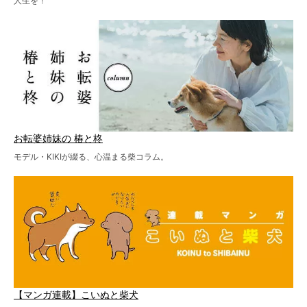
人生を！
お転婆姉妹の 椿と柊
モデル・KIKIが綴る、心温まる柴コラム。
【マンガ連載】こいぬと柴犬