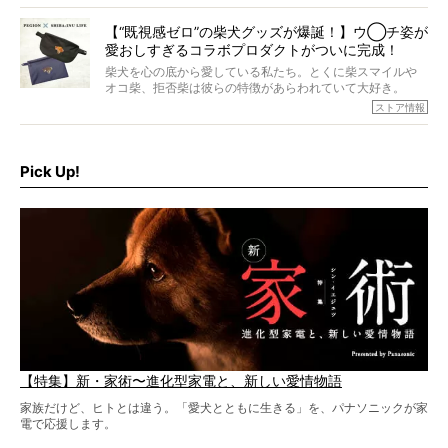
すが、そんなときろうくんの長寿の秘訣とは。
いように見えます。もしかして本当の本当は、中身は人間
なんじゃ…？
【“既視感ゼロ”の柴犬グッズが爆誕！】ウ◯チ姿が
愛おしすぎるコラボプロダクトがついに完成！
柴犬を心の底から愛している私たち。とくに柴スマイルや
オコ柴、拒否柴は彼らの特徴があらわれていて大好き。
でもちょっと待て…もうひとつ、忘れてはならない愛おしい
ストア情報
シーンがあったぞ。それは、背中を丸めて“ウンチなう”の姿
だ。
そこで私たち柴犬ライフは、ドッグブランド「PEGION（ペ
ギオン）」とコラボしてオリジナルの柴グッズを製作！
Pick Up!
柴犬と暮らす人もそうでない人も、とにかく柴犬を愛して
やまない皆さまへ。とんでもない柴グッズが爆誕です！
【特集】新・家術〜進化型家電と、新しい愛情物語
家族だけど、ヒトとは違う。「愛犬とともに生きる」を、パナソニックが家
電で応援します。