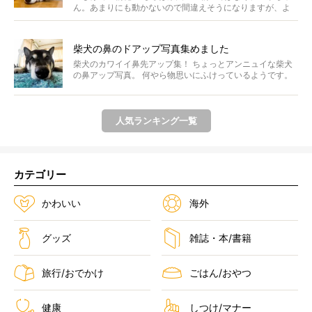
ん。あまりにも動かないので間違えそうになりますが、よ
く見...
柴犬の鼻のドアップ写真集めました
柴犬のカワイイ鼻先アップ集！ ちょっとアンニュイな柴犬
の鼻アップ写真。 何やら物思いにふけっているようです。
ま...
人気ランキング一覧
カテゴリー
かわいい
海外
グッズ
雑誌・本/書籍
旅行/おでかけ
ごはん/おやつ
健康
しつけ/マナー