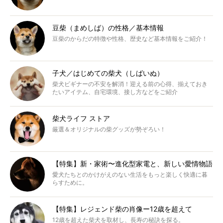
豆柴（まめしば）の性格／基本情報
豆柴のからだの特徴や性格、歴史など基本情報をご紹介！
子犬／はじめての柴犬（しばいぬ）
柴犬ビギナーの不安を解消！迎える前の心得、揃えておき
たいアイテム、自宅環境、接し方などをご紹介
柴犬ライフ ストア
厳選＆オリジナルの柴グッズが勢ぞろい！
【特集】新・家術〜進化型家電と、新しい愛情物語
愛犬たちとのかけがえのない生活をもっと楽しく快適に暮
らすために。
【特集】レジェンド柴の肖像ー12歳を超えて
12歳を超えた柴犬を取材し、長寿の秘訣を探る。