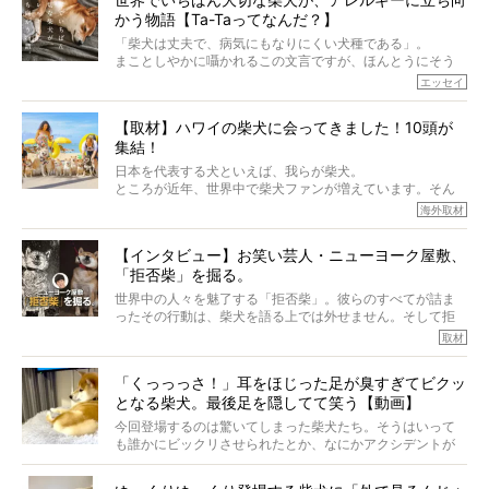
かう物語【Ta-Taってなんだ？】
「柴犬は丈夫で、病気にもなりにくい犬種である」。
まことしやかに囁かれるこの文言ですが、ほんとうにそう
でしょうか？
エッセイ
もちろん、犬種としての完成度がとてつもなく高い柴犬だ
から、そういった側面はあります。
【取材】ハワイの柴犬に会ってきました！10頭が
でも、いざそれぞれの個体を見ていくと、丈夫で病気にも
集結！
なりにくい、とは言えないような気もするのです。
実際に「病気にならない」などということはないし、飼い
日本を代表する犬といえば、我らが柴犬。
主はそのためにやるべきことがある。
ところが近年、世界中で柴犬ファンが増えています。そん
今回は、柴犬に関わる方たちすべてに読んで欲しい、ある
な中「柴犬ライフ」が目をつけたのは、南の楽園ハワイ。
海外取材
柴犬とその家族のお話。
柴犬オーナーが多く、定期的にオフ会まで開催されている
ご本人からのレポートは、愛情たっぷりで示唆に富んだ物
とか。
語でした。
【インタビュー】お笑い芸人・ニューヨーク屋敷、
そんな噂を聞きつけ、今回はハワイの柴犬たちを取材して
「拒否柴」を掘る。
きました！
※文章はご本人の了承を得て編集しています
世界中の人々を魅了する「拒否柴」。彼らのすべてが詰ま
※画像はすべてイメージです
ったその行動は、柴犬を語る上では外せません。そして拒
※この記事は個人の感想であり、効果・効能を示すものではありません
否柴がここまで話題になるのは、“映える”ことも理由のひと
取材
つ。
では…拒否柴を「版画」にしてみたら、どんな作品ができあ
「くっっっさ！」耳をほじった足が臭すぎてビクッ
がるのでしょうか。
となる柴犬。最後足を隠してて笑う【動画】
最近版画製作を始めた、お笑いコンビ「ニューヨーク」の
屋敷裕政さんに、拒否柴を掘っていただきました！ イン
今回登場するのは驚いてしまった柴犬たち。そうはいって
タビューと合わせてご覧ください。
も誰かにビックリさせられたとか、なにかアクシデントが
起きたとか、そういうことが原因ではありません。全ての
原因は彼ら自身にあったのです…！