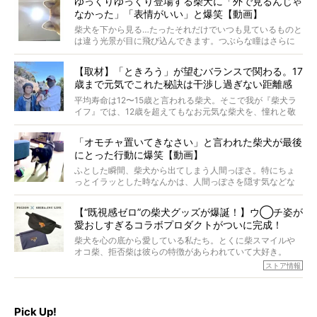
ゆっくりゆっくり登場する柴犬に「外で見るんじゃ
なかった」「表情がいい」と爆笑【動画】
柴犬を下から見る…たったそれだけでいつも見ているものと
は違う光景が目に飛び込んできます。つぶらな瞳はさらに
つぶらに見え、モフモフのお顔はさらにモフモフに見えま
す。これはクセになる…！
【取材】「ときろう」が望むバランスで関わる。17
歳まで元気でこれた秘訣は干渉し過ぎない距離感
#38ときろう
平均寿命は12〜15歳と言われる柴犬。そこで我が『柴犬ラ
イフ』では、12歳を超えてもなお元気な柴犬を、憧れと敬
意を込めて“レジェンド柴”と呼んでいます。 この特集で
は、レジェンド柴たちのライフスタイルや食生活などにフ
「オモチャ置いてきなさい」と言われた柴犬が最後
ォーカスし、その元気の秘訣や、老犬と暮らすうえで大切
にとった行動に爆笑【動画】
だと思うことを、オーナーさんに語っていただきます。今
回登場してくれたのは、17歳のときろうくん。小さい頃か
ふとした瞬間、柴犬から出てしまう人間っぽさ。特にちょ
ら食が細かったため、何でも食べさせてきたということで
っとイラッとした時なんかは、人間っぽさを隠す気などな
すが、そんなときろうくんの長寿の秘訣とは。
いように見えます。もしかして本当の本当は、中身は人間
なんじゃ…？
【“既視感ゼロ”の柴犬グッズが爆誕！】ウ◯チ姿が
愛おしすぎるコラボプロダクトがついに完成！
柴犬を心の底から愛している私たち。とくに柴スマイルや
オコ柴、拒否柴は彼らの特徴があらわれていて大好き。
でもちょっと待て…もうひとつ、忘れてはならない愛おしい
ストア情報
シーンがあったぞ。それは、背中を丸めて“ウンチなう”の姿
だ。
そこで私たち柴犬ライフは、ドッグブランド「PEGION（ペ
ギオン）」とコラボしてオリジナルの柴グッズを製作！
Pick Up!