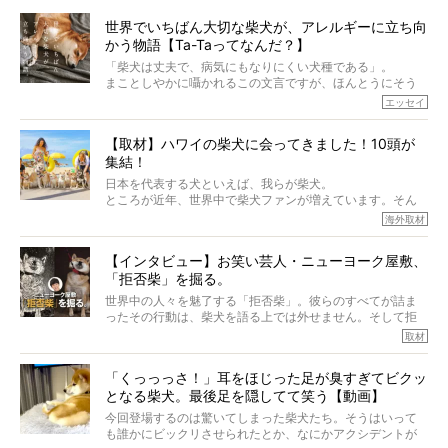
世界でいちばん大切な柴犬が、アレルギーに立ち向
かう物語【Ta-Taってなんだ？】
「柴犬は丈夫で、病気にもなりにくい犬種である」。
まことしやかに囁かれるこの文言ですが、ほんとうにそう
でしょうか？
エッセイ
もちろん、犬種としての完成度がとてつもなく高い柴犬だ
から、そういった側面はあります。
【取材】ハワイの柴犬に会ってきました！10頭が
でも、いざそれぞれの個体を見ていくと、丈夫で病気にも
集結！
なりにくい、とは言えないような気もするのです。
実際に「病気にならない」などということはないし、飼い
日本を代表する犬といえば、我らが柴犬。
主はそのためにやるべきことがある。
ところが近年、世界中で柴犬ファンが増えています。そん
今回は、柴犬に関わる方たちすべてに読んで欲しい、ある
な中「柴犬ライフ」が目をつけたのは、南の楽園ハワイ。
海外取材
柴犬とその家族のお話。
柴犬オーナーが多く、定期的にオフ会まで開催されている
ご本人からのレポートは、愛情たっぷりで示唆に富んだ物
とか。
語でした。
【インタビュー】お笑い芸人・ニューヨーク屋敷、
そんな噂を聞きつけ、今回はハワイの柴犬たちを取材して
「拒否柴」を掘る。
きました！
※文章はご本人の了承を得て編集しています
世界中の人々を魅了する「拒否柴」。彼らのすべてが詰ま
※画像はすべてイメージです
ったその行動は、柴犬を語る上では外せません。そして拒
※この記事は個人の感想であり、効果・効能を示すものではありません
否柴がここまで話題になるのは、“映える”ことも理由のひと
取材
つ。
では…拒否柴を「版画」にしてみたら、どんな作品ができあ
「くっっっさ！」耳をほじった足が臭すぎてビクッ
がるのでしょうか。
となる柴犬。最後足を隠してて笑う【動画】
最近版画製作を始めた、お笑いコンビ「ニューヨーク」の
屋敷裕政さんに、拒否柴を掘っていただきました！ イン
今回登場するのは驚いてしまった柴犬たち。そうはいって
タビューと合わせてご覧ください。
も誰かにビックリさせられたとか、なにかアクシデントが