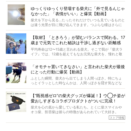
起きたとか、そういうことが原因ではありません。全ての
原因は彼ら自身にあったのです…！
ゆっくりゆっくり登場する柴犬に「外で見るんじゃ
なかった」「表情がいい」と爆笑【動画】
柴犬を下から見る…たったそれだけでいつも見ているものと
は違う光景が目に飛び込んできます。つぶらな瞳はさらに
つぶらに見え、モフモフのお顔はさらにモフモフに見えま
す。これはクセになる…！
【取材】「ときろう」が望むバランスで関わる。17
歳まで元気でこれた秘訣は干渉し過ぎない距離感
#38ときろう
平均寿命は12〜15歳と言われる柴犬。そこで我が『柴犬ラ
イフ』では、12歳を超えてもなお元気な柴犬を、憧れと敬
意を込めて“レジェンド柴”と呼んでいます。 この特集で
は、レジェンド柴たちのライフスタイルや食生活などにフ
「オモチャ置いてきなさい」と言われた柴犬が最後
ォーカスし、その元気の秘訣や、老犬と暮らすうえで大切
にとった行動に爆笑【動画】
だと思うことを、オーナーさんに語っていただきます。今
回登場してくれたのは、17歳のときろうくん。小さい頃か
ふとした瞬間、柴犬から出てしまう人間っぽさ。特にちょ
ら食が細かったため、何でも食べさせてきたということで
っとイラッとした時なんかは、人間っぽさを隠す気などな
すが、そんなときろうくんの長寿の秘訣とは。
いように見えます。もしかして本当の本当は、中身は人間
なんじゃ…？
【“既視感ゼロ”の柴犬グッズが爆誕！】ウ◯チ姿が
愛おしすぎるコラボプロダクトがついに完成！
柴犬を心の底から愛している私たち。とくに柴スマイルや
オコ柴、拒否柴は彼らの特徴があらわれていて大好き。
でもちょっと待て…もうひとつ、忘れてはならない愛おしい
ストア情報
シーンがあったぞ。それは、背中を丸めて“ウンチなう”の姿
だ。
そこで私たち柴犬ライフは、ドッグブランド「PEGION（ペ