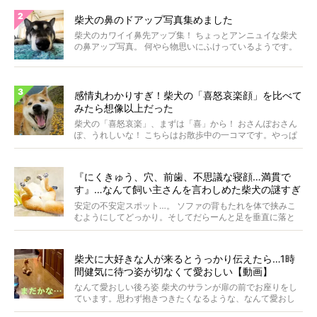
柴犬の鼻のドアップ写真集めました
柴犬のカワイイ鼻先アップ集！ ちょっとアンニュイな柴犬
の鼻アップ写真。 何やら物思いにふけっているようです。
ま...
感情丸わかりすぎ！柴犬の「喜怒哀楽顔」を比べて
みたら想像以上だった
柴犬の「喜怒哀楽」、まずは「喜」から！ おさんぽおさん
ぽ、うれしいな！ こちらはお散歩中の一コマです。やっぱ
り...
『にくきゅう、穴、前歯、不思議な寝顔…満貫で
す』…なんて飼い主さんを言わしめた柴犬の謎すぎ
る寝相がコチラです。
安定の不安定スポット…。 ソファの背もたれを体で挟みこ
むようにしてどっかり。そしてだらーんと足を垂直に落と
して...
柴犬に大好きな人が来るとうっかり伝えたら…1時
間健気に待つ姿が切なくて愛おしい【動画】
なんて愛おしい後ろ姿 柴犬のサランが扉の前でお座りをし
ています。思わず抱きつきたくなるような、なんて愛おし
い背...