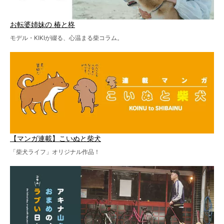
お転婆姉妹の 椿と柊
モデル・KIKIが綴る、心温まる柴コラム。
【マンガ連載】こいぬと柴犬
「柴犬ライフ」オリジナル作品！