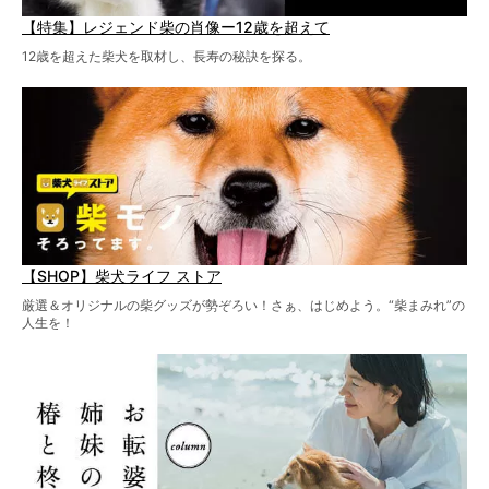
【特集】レジェンド柴の肖像ー12歳を超えて
12歳を超えた柴犬を取材し、長寿の秘訣を探る。
【SHOP】柴犬ライフ ストア
厳選＆オリジナルの柴グッズが勢ぞろい！さぁ、はじめよう。“柴まみれ”の
人生を！