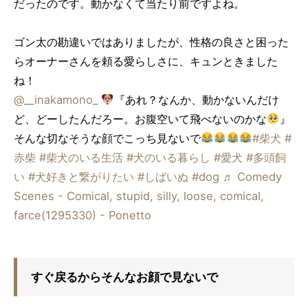
だったのです。動かなくて当たり前ですよね。
ゴン太の勘違いではありましたが、性格の良さと困った
らオーナーさんを頼る愛らしさに、キュンときました
ね！
@__inakamono_
『あれ？なんか、動かないんだけ
ど、どーしたんだろー。お腹空いて飛べないのかな
』
そんな切なそうな顔でこっち見ないで
#柴犬
#
赤柴
#柴犬のいる生活
#犬のいる暮らし
#愛犬
#多頭飼
い
#犬好きと繋がりたい
#しばいぬ
#dog
♬ Comedy
Scenes - Comical, stupid, silly, loose, comical,
farce(1295330) - Ponetto
すぐ戻るからそんなお顔で見ないで