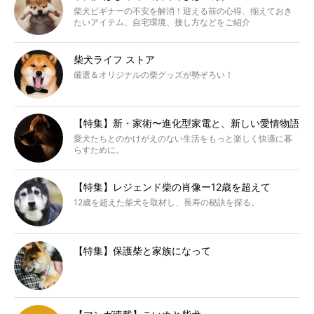
柴犬ビギナーの不安を解消！迎える前の心得、揃えておき
たいアイテム、自宅環境、接し方などをご紹介
柴犬ライフ ストア
厳選＆オリジナルの柴グッズが勢ぞろい！
【特集】新・家術〜進化型家電と、新しい愛情物語
愛犬たちとのかけがえのない生活をもっと楽しく快適に暮
らすために。
【特集】レジェンド柴の肖像ー12歳を超えて
12歳を超えた柴犬を取材し、長寿の秘訣を探る。
【特集】保護柴と家族になって