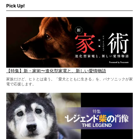
ギオン）」とコラボしてオリジナルの柴グッズを製作！
Pick Up!
柴犬と暮らす人もそうでない人も、とにかく柴犬を愛して
やまない皆さまへ。とんでもない柴グッズが爆誕です！
【特集】新・家術〜進化型家電と、新しい愛情物語
家族だけど、ヒトとは違う。「愛犬とともに生きる」を、パナソニックが家
電で応援します。