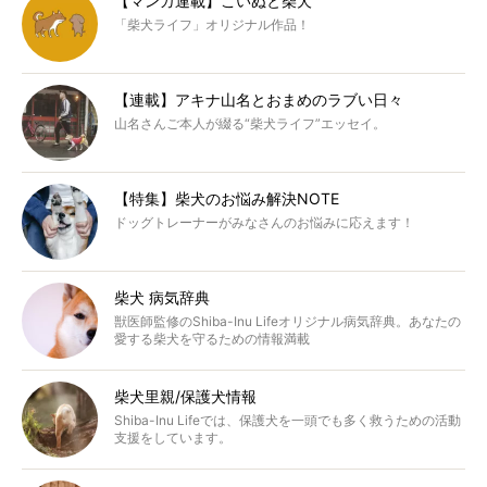
【マンガ連載】こいぬと柴犬
「柴犬ライフ」オリジナル作品！
【連載】アキナ山名とおまめのラブい日々
山名さんご本人が綴る“柴犬ライフ”エッセイ。
【特集】柴犬のお悩み解決NOTE
ドッグトレーナーがみなさんのお悩みに応えます！
柴犬 病気辞典
獣医師監修のShiba-Inu Lifeオリジナル病気辞典。あなたの
愛する柴犬を守るための情報満載
柴犬里親/保護犬情報
Shiba-Inu Lifeでは、保護犬を一頭でも多く救うための活動
支援をしています。