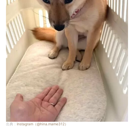
出典：
Instagram（@hina.mame312）