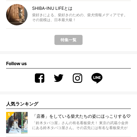
SHIBA-INU LIFEとは
柴好きによる、柴好きのための、柴犬情報メディアです。
その規模は、日本最大級！
特集一覧
Follow us
人気ランキング
「店番」をしている柴犬たちの姿にほっこりする♡
「鈴木タバコ屋」さんの有名看板柴犬！ 東京の武蔵小金井
にある鈴木タバコ屋さん。その店先には有名な看板柴犬が
いま...