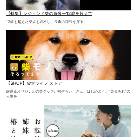
【特集】レジェンド柴の肖像ー12歳を超えて
12歳を超えた柴犬を取材し、長寿の秘訣を探る。
【SHOP】柴犬ライフ ストア
厳選＆オリジナルの柴グッズが勢ぞろい！さぁ、はじめよう。“柴まみれ”の
人生を！