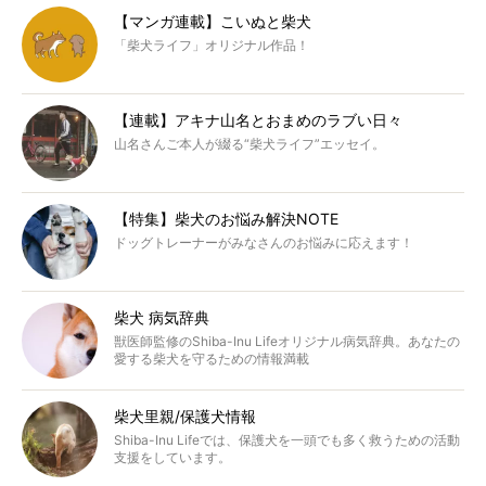
【マンガ連載】こいぬと柴犬
「柴犬ライフ」オリジナル作品！
【連載】アキナ山名とおまめのラブい日々
山名さんご本人が綴る“柴犬ライフ”エッセイ。
【特集】柴犬のお悩み解決NOTE
ドッグトレーナーがみなさんのお悩みに応えます！
柴犬 病気辞典
獣医師監修のShiba-Inu Lifeオリジナル病気辞典。あなたの
愛する柴犬を守るための情報満載
柴犬里親/保護犬情報
Shiba-Inu Lifeでは、保護犬を一頭でも多く救うための活動
支援をしています。