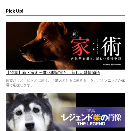
だ。
そこで私たち柴犬ライフは、ドッグブランド「PEGION（ペ
ギオン）」とコラボしてオリジナルの柴グッズを製作！
Pick Up!
柴犬と暮らす人もそうでない人も、とにかく柴犬を愛して
やまない皆さまへ。とんでもない柴グッズが爆誕です！
【特集】新・家術〜進化型家電と、新しい愛情物語
家族だけど、ヒトとは違う。「愛犬とともに生きる」を、パナソニックが家
電で応援します。