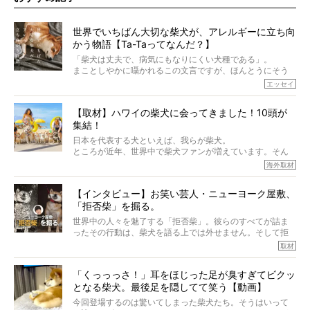
世界でいちばん大切な柴犬が、アレルギーに立ち向
かう物語【Ta-Taってなんだ？】
「柴犬は丈夫で、病気にもなりにくい犬種である」。
まことしやかに囁かれるこの文言ですが、ほんとうにそう
でしょうか？
エッセイ
もちろん、犬種としての完成度がとてつもなく高い柴犬だ
から、そういった側面はあります。
【取材】ハワイの柴犬に会ってきました！10頭が
でも、いざそれぞれの個体を見ていくと、丈夫で病気にも
集結！
なりにくい、とは言えないような気もするのです。
実際に「病気にならない」などということはないし、飼い
日本を代表する犬といえば、我らが柴犬。
主はそのためにやるべきことがある。
ところが近年、世界中で柴犬ファンが増えています。そん
今回は、柴犬に関わる方たちすべてに読んで欲しい、ある
な中「柴犬ライフ」が目をつけたのは、南の楽園ハワイ。
海外取材
柴犬とその家族のお話。
柴犬オーナーが多く、定期的にオフ会まで開催されている
ご本人からのレポートは、愛情たっぷりで示唆に富んだ物
とか。
語でした。
【インタビュー】お笑い芸人・ニューヨーク屋敷、
そんな噂を聞きつけ、今回はハワイの柴犬たちを取材して
「拒否柴」を掘る。
きました！
※文章はご本人の了承を得て編集しています
世界中の人々を魅了する「拒否柴」。彼らのすべてが詰ま
※画像はすべてイメージです
ったその行動は、柴犬を語る上では外せません。そして拒
※この記事は個人の感想であり、効果・効能を示すものではありません
否柴がここまで話題になるのは、“映える”ことも理由のひと
取材
つ。
では…拒否柴を「版画」にしてみたら、どんな作品ができあ
「くっっっさ！」耳をほじった足が臭すぎてビクッ
がるのでしょうか。
となる柴犬。最後足を隠してて笑う【動画】
最近版画製作を始めた、お笑いコンビ「ニューヨーク」の
屋敷裕政さんに、拒否柴を掘っていただきました！ イン
今回登場するのは驚いてしまった柴犬たち。そうはいって
タビューと合わせてご覧ください。