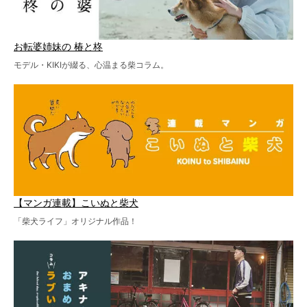
お転婆姉妹の 椿と柊
モデル・KIKIが綴る、心温まる柴コラム。
【マンガ連載】こいぬと柴犬
「柴犬ライフ」オリジナル作品！