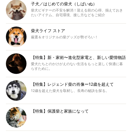
子犬／はじめての柴犬（しばいぬ）
柴犬ビギナーの不安を解消！迎える前の心得、揃えておき
たいアイテム、自宅環境、接し方などをご紹介
柴犬ライフ ストア
厳選＆オリジナルの柴グッズが勢ぞろい！
【特集】新・家術〜進化型家電と、新しい愛情物語
愛犬たちとのかけがえのない生活をもっと楽しく快適に暮
らすために。
【特集】レジェンド柴の肖像ー12歳を超えて
12歳を超えた柴犬を取材し、長寿の秘訣を探る。
【特集】保護柴と家族になって