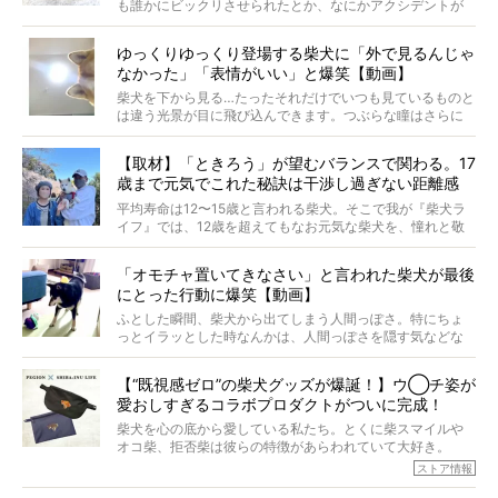
も誰かにビックリさせられたとか、なにかアクシデントが
起きたとか、そういうことが原因ではありません。全ての
原因は彼ら自身にあったのです…！
ゆっくりゆっくり登場する柴犬に「外で見るんじゃ
なかった」「表情がいい」と爆笑【動画】
柴犬を下から見る…たったそれだけでいつも見ているものと
は違う光景が目に飛び込んできます。つぶらな瞳はさらに
つぶらに見え、モフモフのお顔はさらにモフモフに見えま
す。これはクセになる…！
【取材】「ときろう」が望むバランスで関わる。17
歳まで元気でこれた秘訣は干渉し過ぎない距離感
#38ときろう
平均寿命は12〜15歳と言われる柴犬。そこで我が『柴犬ラ
イフ』では、12歳を超えてもなお元気な柴犬を、憧れと敬
意を込めて“レジェンド柴”と呼んでいます。 この特集で
は、レジェンド柴たちのライフスタイルや食生活などにフ
「オモチャ置いてきなさい」と言われた柴犬が最後
ォーカスし、その元気の秘訣や、老犬と暮らすうえで大切
にとった行動に爆笑【動画】
だと思うことを、オーナーさんに語っていただきます。今
回登場してくれたのは、17歳のときろうくん。小さい頃か
ふとした瞬間、柴犬から出てしまう人間っぽさ。特にちょ
ら食が細かったため、何でも食べさせてきたということで
っとイラッとした時なんかは、人間っぽさを隠す気などな
すが、そんなときろうくんの長寿の秘訣とは。
いように見えます。もしかして本当の本当は、中身は人間
なんじゃ…？
【“既視感ゼロ”の柴犬グッズが爆誕！】ウ◯チ姿が
愛おしすぎるコラボプロダクトがついに完成！
柴犬を心の底から愛している私たち。とくに柴スマイルや
オコ柴、拒否柴は彼らの特徴があらわれていて大好き。
でもちょっと待て…もうひとつ、忘れてはならない愛おしい
ストア情報
シーンがあったぞ。それは、背中を丸めて“ウンチなう”の姿