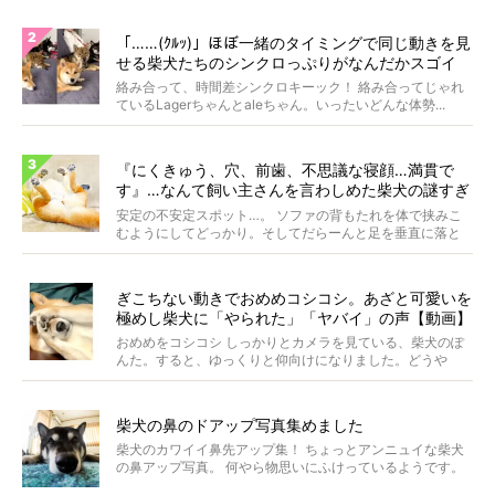
「……(ｸﾙｯ)」ほぼ一緒のタイミングで同じ動きを見
せる柴犬たちのシンクロっぷりがなんだかスゴイ
絡み合って、時間差シンクロキーック！ 絡み合ってじゃれ
ているLagerちゃんとaleちゃん。いったいどんな体勢...
『にくきゅう、穴、前歯、不思議な寝顔…満貫で
す』…なんて飼い主さんを言わしめた柴犬の謎すぎ
る寝相がコチラです。
安定の不安定スポット…。 ソファの背もたれを体で挟みこ
むようにしてどっかり。そしてだらーんと足を垂直に落と
して...
ぎこちない動きでおめめコシコシ。あざと可愛いを
極めし柴犬に「やられた」「ヤバイ」の声【動画】
おめめをコシコシ しっかりとカメラを見ている、柴犬のぽ
んた。すると、ゆっくりと仰向けになりました。どうや
ら、お...
柴犬の鼻のドアップ写真集めました
柴犬のカワイイ鼻先アップ集！ ちょっとアンニュイな柴犬
の鼻アップ写真。 何やら物思いにふけっているようです。
ま...