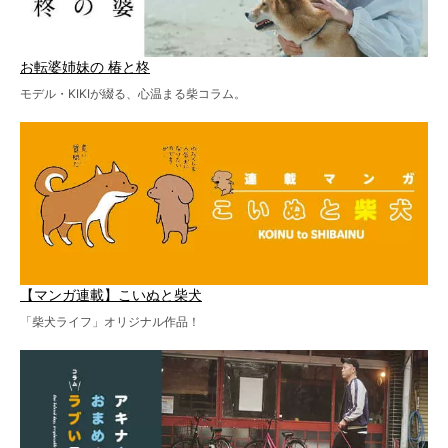
お転婆姉妹の 椿と柊
モデル・KIKIが綴る、心温まる柴コラム。
【マンガ連載】こいぬと柴犬
「柴犬ライフ」オリジナル作品！