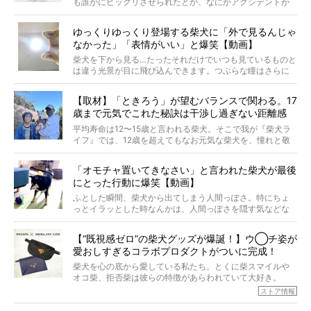
も誰かにビックリさせられたとか、なにかアクシデントが
起きたとか、そういうことが原因ではありません。全ての
原因は彼ら自身にあったのです…！
ゆっくりゆっくり登場する柴犬に「外で見るんじゃ
なかった」「表情がいい」と爆笑【動画】
柴犬を下から見る…たったそれだけでいつも見ているものと
は違う光景が目に飛び込んできます。つぶらな瞳はさらに
つぶらに見え、モフモフのお顔はさらにモフモフに見えま
す。これはクセになる…！
【取材】「ときろう」が望むバランスで関わる。17
歳まで元気でこれた秘訣は干渉し過ぎない距離感
#38ときろう
平均寿命は12〜15歳と言われる柴犬。そこで我が『柴犬ラ
イフ』では、12歳を超えてもなお元気な柴犬を、憧れと敬
意を込めて“レジェンド柴”と呼んでいます。 この特集で
は、レジェンド柴たちのライフスタイルや食生活などにフ
「オモチャ置いてきなさい」と言われた柴犬が最後
ォーカスし、その元気の秘訣や、老犬と暮らすうえで大切
にとった行動に爆笑【動画】
だと思うことを、オーナーさんに語っていただきます。今
回登場してくれたのは、17歳のときろうくん。小さい頃か
ふとした瞬間、柴犬から出てしまう人間っぽさ。特にちょ
ら食が細かったため、何でも食べさせてきたということで
っとイラッとした時なんかは、人間っぽさを隠す気などな
すが、そんなときろうくんの長寿の秘訣とは。
いように見えます。もしかして本当の本当は、中身は人間
なんじゃ…？
【“既視感ゼロ”の柴犬グッズが爆誕！】ウ◯チ姿が
愛おしすぎるコラボプロダクトがついに完成！
柴犬を心の底から愛している私たち。とくに柴スマイルや
オコ柴、拒否柴は彼らの特徴があらわれていて大好き。
でもちょっと待て…もうひとつ、忘れてはならない愛おしい
ストア情報
シーンがあったぞ。それは、背中を丸めて“ウンチなう”の姿
だ。