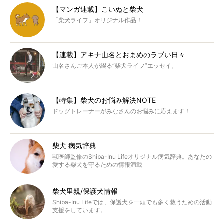
【マンガ連載】こいぬと柴犬
「柴犬ライフ」オリジナル作品！
【連載】アキナ山名とおまめのラブい日々
山名さんご本人が綴る“柴犬ライフ”エッセイ。
【特集】柴犬のお悩み解決NOTE
ドッグトレーナーがみなさんのお悩みに応えます！
柴犬 病気辞典
獣医師監修のShiba-Inu Lifeオリジナル病気辞典。あなたの
愛する柴犬を守るための情報満載
柴犬里親/保護犬情報
Shiba-Inu Lifeでは、保護犬を一頭でも多く救うための活動
支援をしています。