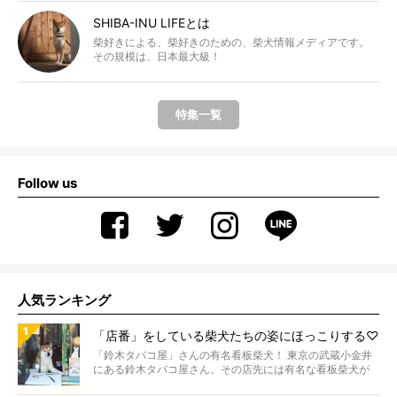
SHIBA-INU LIFEとは
柴好きによる、柴好きのための、柴犬情報メディアです。
その規模は、日本最大級！
特集一覧
Follow us
人気ランキング
「店番」をしている柴犬たちの姿にほっこりする♡
「鈴木タバコ屋」さんの有名看板柴犬！ 東京の武蔵小金井
にある鈴木タバコ屋さん。その店先には有名な看板柴犬が
いま...