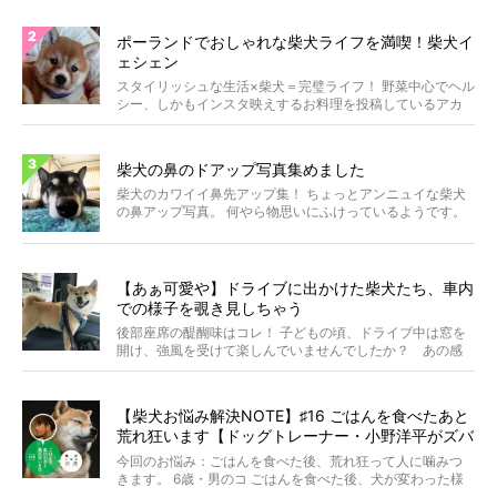
ポーランドでおしゃれな柴犬ライフを満喫！柴犬イ
ェシェン
スタイリッシュな生活×柴犬＝完璧ライフ！ 野菜中心でヘル
シー、しかもインスタ映えするお料理を投稿しているアカ
ウ...
柴犬の鼻のドアップ写真集めました
柴犬のカワイイ鼻先アップ集！ ちょっとアンニュイな柴犬
の鼻アップ写真。 何やら物思いにふけっているようです。
ま...
【あぁ可愛や】ドライブに出かけた柴犬たち、車内
での様子を覗き見しちゃう
後部座席の醍醐味はコレ！ 子どもの頃、ドライブ中は窓を
開け、強風を受けて楽しんでいませんでしたか？ あの感
じが...
【柴犬お悩み解決NOTE】♯16 ごはんを食べたあと
荒れ狂います【ドッグトレーナー・小野洋平がズバ
リ回答】
今回のお悩み：ごはんを食べた後、荒れ狂って人に噛みつ
きます。 6歳・男のコ ごはんを食べた後、犬が変わった様
に...