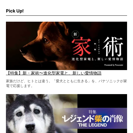
そこで私たち柴犬ライフは、ドッグブランド「PEGION（ペ
ギオン）」とコラボしてオリジナルの柴グッズを製作！
Pick Up!
柴犬と暮らす人もそうでない人も、とにかく柴犬を愛して
やまない皆さまへ。とんでもない柴グッズが爆誕です！
【特集】新・家術〜進化型家電と、新しい愛情物語
家族だけど、ヒトとは違う。「愛犬とともに生きる」を、パナソニックが家
電で応援します。