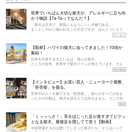
世界でいちばん大切な柴犬が、アレルギーに立ち向
かう物語【Ta-Taってなんだ？】
「柴犬は丈夫で、病気にもなりにくい犬種である」。
まことしやかに囁かれるこの文言ですが、ほんとうにそう
でしょうか？
エッセイ
もちろん、犬種としての完成度がとてつもなく高い柴犬だ
から、そういった側面はあります。
【取材】ハワイの柴犬に会ってきました！10頭が
でも、いざそれぞれの個体を見ていくと、丈夫で病気にも
集結！
なりにくい、とは言えないような気もするのです。
実際に「病気にならない」などということはないし、飼い
日本を代表する犬といえば、我らが柴犬。
主はそのためにやるべきことがある。
ところが近年、世界中で柴犬ファンが増えています。そん
今回は、柴犬に関わる方たちすべてに読んで欲しい、ある
な中「柴犬ライフ」が目をつけたのは、南の楽園ハワイ。
海外取材
柴犬とその家族のお話。
柴犬オーナーが多く、定期的にオフ会まで開催されている
ご本人からのレポートは、愛情たっぷりで示唆に富んだ物
とか。
語でした。
【インタビュー】お笑い芸人・ニューヨーク屋敷、
そんな噂を聞きつけ、今回はハワイの柴犬たちを取材して
「拒否柴」を掘る。
きました！
※文章はご本人の了承を得て編集しています
世界中の人々を魅了する「拒否柴」。彼らのすべてが詰ま
※画像はすべてイメージです
ったその行動は、柴犬を語る上では外せません。そして拒
※この記事は個人の感想であり、効果・効能を示すものではありません
否柴がここまで話題になるのは、“映える”ことも理由のひと
取材
つ。
では…拒否柴を「版画」にしてみたら、どんな作品ができあ
「くっっっさ！」耳をほじった足が臭すぎてビクッ
がるのでしょうか。
となる柴犬。最後足を隠してて笑う【動画】
最近版画製作を始めた、お笑いコンビ「ニューヨーク」の
屋敷裕政さんに、拒否柴を掘っていただきました！ イン
今回登場するのは驚いてしまった柴犬たち。そうはいって
タビューと合わせてご覧ください。