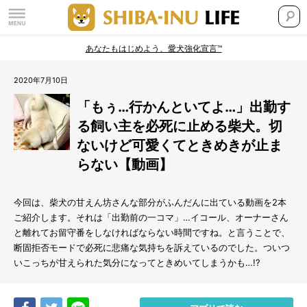
あなたもはじめよう、愛犬強化宣言™
2020年7月10日
「もぅ…行かんといてよ…」出勤す
る飼い主を必死に止める柴犬。切
ないけど可愛くてときめきが止ま
らない【動画】
今回は、柴犬の甘えん坊さんな部分がふんだんに出ている動画を2本
ご紹介します。それは「出勤前の一コマ」…イコール、オーナーさん
と離れてお留守番をしなければならない時間ですね。と言うことで、
断固拒否モードで必死に悲痛な気持ちを訴えているのでした。ついつ
いこっちが甘えられた気分になってときめいてしまうかも…!?