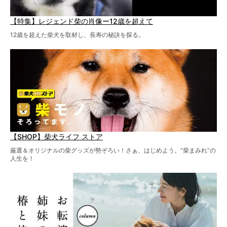
【特集】レジェンド柴の肖像ー12歳を超えて
12歳を超えた柴犬を取材し、長寿の秘訣を探る。
【SHOP】柴犬ライフ ストア
厳選＆オリジナルの柴グッズが勢ぞろい！さぁ、はじめよう。“柴まみれ”の
人生を！