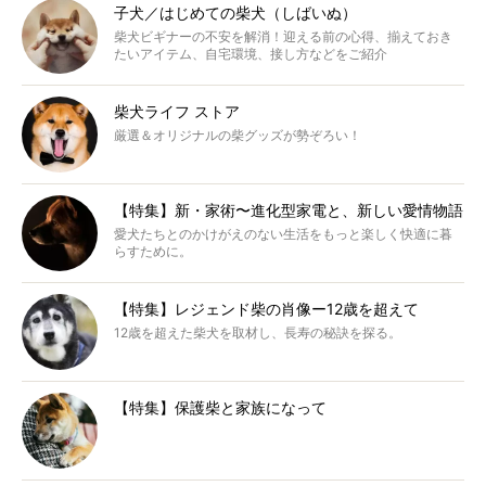
子犬／はじめての柴犬（しばいぬ）
柴犬ビギナーの不安を解消！迎える前の心得、揃えておき
たいアイテム、自宅環境、接し方などをご紹介
柴犬ライフ ストア
厳選＆オリジナルの柴グッズが勢ぞろい！
【特集】新・家術〜進化型家電と、新しい愛情物語
愛犬たちとのかけがえのない生活をもっと楽しく快適に暮
らすために。
【特集】レジェンド柴の肖像ー12歳を超えて
12歳を超えた柴犬を取材し、長寿の秘訣を探る。
【特集】保護柴と家族になって