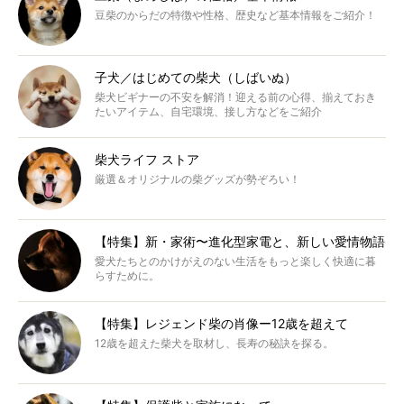
豆柴のからだの特徴や性格、歴史など基本情報をご紹介！
子犬／はじめての柴犬（しばいぬ）
柴犬ビギナーの不安を解消！迎える前の心得、揃えておき
たいアイテム、自宅環境、接し方などをご紹介
柴犬ライフ ストア
厳選＆オリジナルの柴グッズが勢ぞろい！
【特集】新・家術〜進化型家電と、新しい愛情物語
愛犬たちとのかけがえのない生活をもっと楽しく快適に暮
らすために。
【特集】レジェンド柴の肖像ー12歳を超えて
12歳を超えた柴犬を取材し、長寿の秘訣を探る。