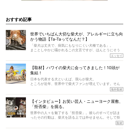
おすすめ記事
世界でいちばん大切な柴犬が、アレルギーに立ち向
かう物語【Ta-Taってなんだ？】
「柴犬は丈夫で、病気にもなりにくい犬種である」。
まことしやかに囁かれるこの文言ですが、ほんとうにそう
でしょうか？
エッセイ
もちろん、犬種としての完成度がとてつもなく高い柴犬だ
から、そういった側面はあります。
【取材】ハワイの柴犬に会ってきました！10頭が
でも、いざそれぞれの個体を見ていくと、丈夫で病気にも
集結！
なりにくい、とは言えないような気もするのです。
実際に「病気にならない」などということはないし、飼い
日本を代表する犬といえば、我らが柴犬。
主はそのためにやるべきことがある。
ところが近年、世界中で柴犬ファンが増えています。そん
今回は、柴犬に関わる方たちすべてに読んで欲しい、ある
な中「柴犬ライフ」が目をつけたのは、南の楽園ハワイ。
海外取材
柴犬とその家族のお話。
柴犬オーナーが多く、定期的にオフ会まで開催されている
ご本人からのレポートは、愛情たっぷりで示唆に富んだ物
とか。
語でした。
【インタビュー】お笑い芸人・ニューヨーク屋敷、
そんな噂を聞きつけ、今回はハワイの柴犬たちを取材して
「拒否柴」を掘る。
きました！
※文章はご本人の了承を得て編集しています
世界中の人々を魅了する「拒否柴」。彼らのすべてが詰ま
※画像はすべてイメージです
ったその行動は、柴犬を語る上では外せません。そして拒
※この記事は個人の感想であり、効果・効能を示すものではありません
否柴がここまで話題になるのは、“映える”ことも理由のひと
取材
つ。