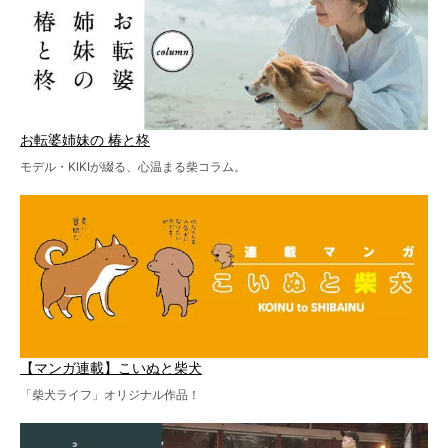
お転婆姉妹の 椿と柊
モデル・KIKIが綴る、心温まる柴コラム。
【マンガ連載】こいぬと柴犬
「柴犬ライフ」オリジナル作品！