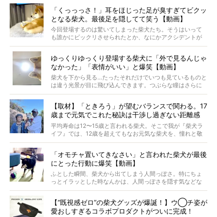
では…拒否柴を「版画」にしてみたら、どんな作品ができあ
「くっっっさ！」耳をほじった足が臭すぎてビクッ
がるのでしょうか。
となる柴犬。最後足を隠してて笑う【動画】
最近版画製作を始めた、お笑いコンビ「ニューヨーク」の
屋敷裕政さんに、拒否柴を掘っていただきました！ イン
今回登場するのは驚いてしまった柴犬たち。そうはいって
タビューと合わせてご覧ください。
も誰かにビックリさせられたとか、なにかアクシデントが
起きたとか、そういうことが原因ではありません。全ての
原因は彼ら自身にあったのです…！
ゆっくりゆっくり登場する柴犬に「外で見るんじゃ
なかった」「表情がいい」と爆笑【動画】
柴犬を下から見る…たったそれだけでいつも見ているものと
は違う光景が目に飛び込んできます。つぶらな瞳はさらに
つぶらに見え、モフモフのお顔はさらにモフモフに見えま
す。これはクセになる…！
【取材】「ときろう」が望むバランスで関わる。17
歳まで元気でこれた秘訣は干渉し過ぎない距離感
#38ときろう
平均寿命は12〜15歳と言われる柴犬。そこで我が『柴犬ラ
イフ』では、12歳を超えてもなお元気な柴犬を、憧れと敬
意を込めて“レジェンド柴”と呼んでいます。 この特集で
は、レジェンド柴たちのライフスタイルや食生活などにフ
「オモチャ置いてきなさい」と言われた柴犬が最後
ォーカスし、その元気の秘訣や、老犬と暮らすうえで大切
にとった行動に爆笑【動画】
だと思うことを、オーナーさんに語っていただきます。今
回登場してくれたのは、17歳のときろうくん。小さい頃か
ふとした瞬間、柴犬から出てしまう人間っぽさ。特にちょ
ら食が細かったため、何でも食べさせてきたということで
っとイラッとした時なんかは、人間っぽさを隠す気などな
すが、そんなときろうくんの長寿の秘訣とは。
いように見えます。もしかして本当の本当は、中身は人間
なんじゃ…？
【“既視感ゼロ”の柴犬グッズが爆誕！】ウ◯チ姿が
愛おしすぎるコラボプロダクトがついに完成！