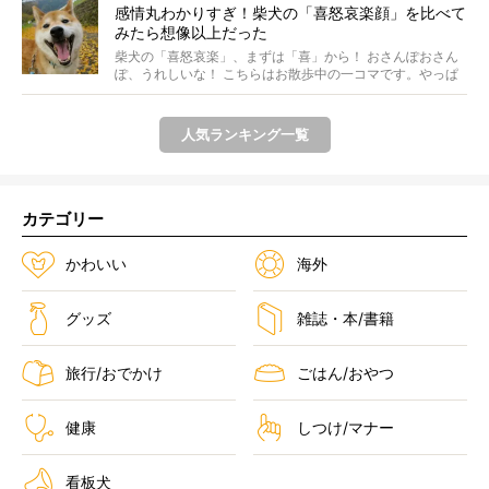
感情丸わかりすぎ！柴犬の「喜怒哀楽顔」を比べて
みたら想像以上だった
柴犬の「喜怒哀楽」、まずは「喜」から！ おさんぽおさん
ぽ、うれしいな！ こちらはお散歩中の一コマです。やっぱ
り...
人気ランキング一覧
カテゴリー
かわいい
海外
グッズ
雑誌・本/書籍
旅行/おでかけ
ごはん/おやつ
健康
しつけ/マナー
看板犬