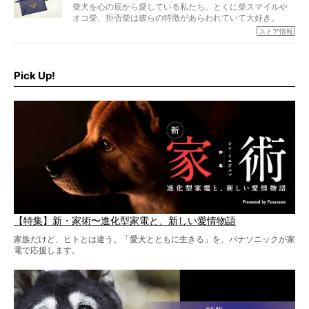
柴犬を心の底から愛している私たち。とくに柴スマイルや
オコ柴、拒否柴は彼らの特徴があらわれていて大好き。
でもちょっと待て…もうひとつ、忘れてはならない愛おしい
ストア情報
シーンがあったぞ。それは、背中を丸めて“ウンチなう”の姿
だ。
そこで私たち柴犬ライフは、ドッグブランド「PEGION（ペ
ギオン）」とコラボしてオリジナルの柴グッズを製作！
Pick Up!
柴犬と暮らす人もそうでない人も、とにかく柴犬を愛して
やまない皆さまへ。とんでもない柴グッズが爆誕です！
【特集】新・家術〜進化型家電と、新しい愛情物語
家族だけど、ヒトとは違う。「愛犬とともに生きる」を、パナソニックが家
電で応援します。