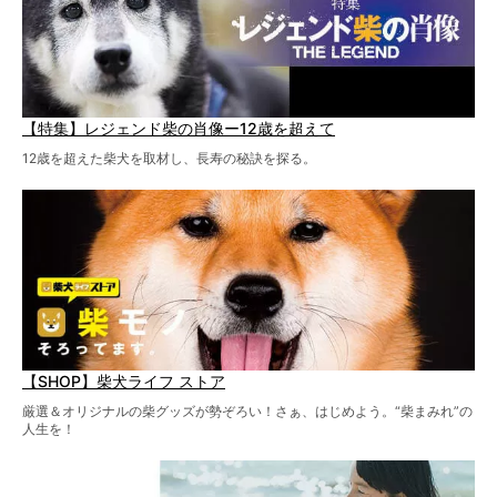
【特集】レジェンド柴の肖像ー12歳を超えて
12歳を超えた柴犬を取材し、長寿の秘訣を探る。
【SHOP】柴犬ライフ ストア
厳選＆オリジナルの柴グッズが勢ぞろい！さぁ、はじめよう。“柴まみれ”の
人生を！