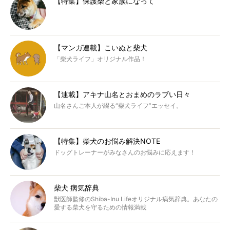
【特集】保護柴と家族になって
【マンガ連載】こいぬと柴犬
「柴犬ライフ」オリジナル作品！
【連載】アキナ山名とおまめのラブい日々
山名さんご本人が綴る“柴犬ライフ”エッセイ。
【特集】柴犬のお悩み解決NOTE
ドッグトレーナーがみなさんのお悩みに応えます！
柴犬 病気辞典
獣医師監修のShiba-Inu Lifeオリジナル病気辞典。あなたの
愛する柴犬を守るための情報満載