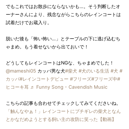
でもこれではお散歩にならないかも…。そう判断したオ
ーナーさんにより、残念ながらこちらのレインコートは
試着だけでお蔵入り。
脱いだ後も「怖い怖い…」とテーブルの下に逃げ込むち
ゃまめ。もう着せないから出ておいで！
どうしてもレインコートはNGな、ちゃまめでした！
@mameshi05
カッパ男な犬
#柴犬
#犬のいる生活
#犬
#
カッパ
#レインコートデビュー
#フリーズ
#フリーズ中
#
ヒコーキ耳
♬ Funny Song - Cavendish Music
こちらの記事も合わせてチェックしてみてくださいね。
「触んなやぁ！」レインコートにブチギレの柴犬となん
とかなだめようとする飼い主の攻防に笑った【動画】