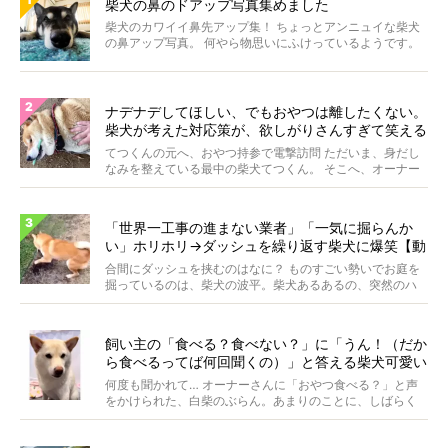
柴犬の鼻のドアップ写真集めました
柴犬のカワイイ鼻先アップ集！ ちょっとアンニュイな柴犬
の鼻アップ写真。 何やら物思いにふけっているようです。
ま...
ナデナデしてほしい、でもおやつは離したくない。
柴犬が考えた対応策が、欲しがりさんすぎて笑える
【動画】
てつくんの元へ、おやつ持参で電撃訪問 ただいま、身だし
なみを整えている最中の柴犬てつくん。 そこへ、オーナー
さ...
「世界一工事の進まない業者」「一気に掘らんか
い」ホリホリ→ダッシュを繰り返す柴犬に爆笑【動
画】
合間にダッシュを挟むのはなに？ ものすごい勢いでお庭を
掘っているのは、柴犬の波平。柴犬あるあるの、突然のハ
イテ...
飼い主の「食べる？食べない？」に「うん！（だか
ら食べるってば何回聞くの）」と答える柴犬可愛い
【動画】
何度も聞かれて… オーナーさんに「おやつ食べる？」と声
をかけられた、白柴のぶらん。あまりのことに、しばらく
フリ...