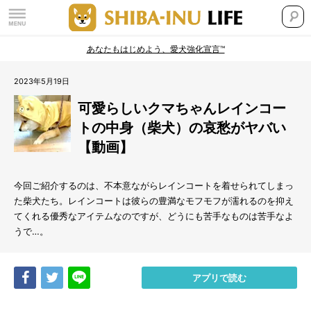
あなたもはじめよう、愛犬強化宣言™
2023年5月19日
可愛らしいクマちゃんレインコー
トの中身（柴犬）の哀愁がヤバい
【動画】
今回ご紹介するのは、不本意ながらレインコートを着せられてしまっ
た柴犬たち。レインコートは彼らの豊満なモフモフが濡れるのを抑え
てくれる優秀なアイテムなのですが、どうにも苦手なものは苦手なよ
うで…。
Share
Tweet
LINE
アプリで読む