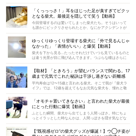
つ。
では…拒否柴を「版画」にしてみたら、どんな作品ができあ
「くっっっさ！」耳をほじった足が臭すぎてビクッ
がるのでしょうか。
となる柴犬。最後足を隠してて笑う【動画】
最近版画製作を始めた、お笑いコンビ「ニューヨーク」の
屋敷裕政さんに、拒否柴を掘っていただきました！ イン
今回登場するのは驚いてしまった柴犬たち。そうはいって
タビューと合わせてご覧ください。
も誰かにビックリさせられたとか、なにかアクシデントが
起きたとか、そういうことが原因ではありません。全ての
原因は彼ら自身にあったのです…！
ゆっくりゆっくり登場する柴犬に「外で見るんじゃ
なかった」「表情がいい」と爆笑【動画】
柴犬を下から見る…たったそれだけでいつも見ているものと
は違う光景が目に飛び込んできます。つぶらな瞳はさらに
つぶらに見え、モフモフのお顔はさらにモフモフに見えま
す。これはクセになる…！
【取材】「ときろう」が望むバランスで関わる。17
歳まで元気でこれた秘訣は干渉し過ぎない距離感
#38ときろう
平均寿命は12〜15歳と言われる柴犬。そこで我が『柴犬ラ
イフ』では、12歳を超えてもなお元気な柴犬を、憧れと敬
意を込めて“レジェンド柴”と呼んでいます。 この特集で
は、レジェンド柴たちのライフスタイルや食生活などにフ
「オモチャ置いてきなさい」と言われた柴犬が最後
ォーカスし、その元気の秘訣や、老犬と暮らすうえで大切
にとった行動に爆笑【動画】
だと思うことを、オーナーさんに語っていただきます。今
回登場してくれたのは、17歳のときろうくん。小さい頃か
ふとした瞬間、柴犬から出てしまう人間っぽさ。特にちょ
ら食が細かったため、何でも食べさせてきたということで
っとイラッとした時なんかは、人間っぽさを隠す気などな
すが、そんなときろうくんの長寿の秘訣とは。
いように見えます。もしかして本当の本当は、中身は人間
なんじゃ…？
【“既視感ゼロ”の柴犬グッズが爆誕！】ウ◯チ姿が