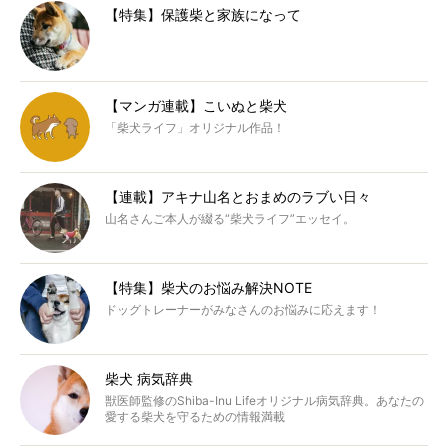
【特集】保護柴と家族になって
【マンガ連載】こいぬと柴犬
「柴犬ライフ」オリジナル作品！
【連載】アキナ山名とおまめのラブい日々
山名さんご本人が綴る“柴犬ライフ”エッセイ。
【特集】柴犬のお悩み解決NOTE
ドッグトレーナーがみなさんのお悩みに応えます！
柴犬 病気辞典
獣医師監修のShiba-Inu Lifeオリジナル病気辞典。あなたの
愛する柴犬を守るための情報満載