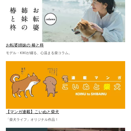
お転婆姉妹の 椿と柊
モデル・KIKIが綴る、心温まる柴コラム。
【マンガ連載】こいぬと柴犬
「柴犬ライフ」オリジナル作品！