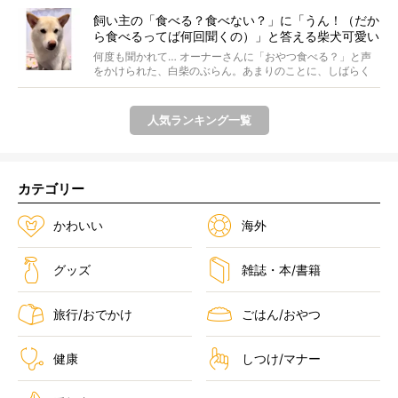
飼い主の「食べる？食べない？」に「うん！（だか
ら食べるってば何回聞くの）」と答える柴犬可愛い
【動画】
何度も聞かれて… オーナーさんに「おやつ食べる？」と声
をかけられた、白柴のぶらん。あまりのことに、しばらく
フリ...
人気ランキング一覧
カテゴリー
かわいい
海外
グッズ
雑誌・本/書籍
旅行/おでかけ
ごはん/おやつ
健康
しつけ/マナー