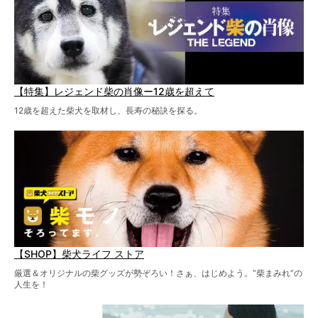
【特集】レジェンド柴の肖像ー12歳を超えて
12歳を超えた柴犬を取材し、長寿の秘訣を探る。
【SHOP】柴犬ライフ ストア
厳選＆オリジナルの柴グッズが勢ぞろい！さぁ、はじめよう。“柴まみれ”の
人生を！