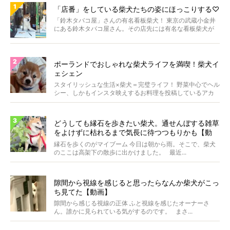
「店番」をしている柴犬たちの姿にほっこりする♡
「鈴木タバコ屋」さんの有名看板柴犬！ 東京の武蔵小金井
にある鈴木タバコ屋さん。その店先には有名な看板柴犬が
いま...
ポーランドでおしゃれな柴犬ライフを満喫！柴犬イ
ェシェン
スタイリッシュな生活×柴犬＝完璧ライフ！ 野菜中心でヘル
シー、しかもインスタ映えするお料理を投稿しているアカ
ウ...
どうしても縁石を歩きたい柴犬。通せんぼする雑草
をよけずに枯れるまで気長に待つつもりかも【動
画】
縁石を歩くのがマイブーム 今日は朝から雨。そこで、柴犬
のここは高架下の散歩に出かけました。 最近...
隙間から視線を感じると思ったらなんか柴犬がこっ
ち見てた【動画】
隙間から感じる視線の正体 ふと視線を感じたオーナーさ
ん。誰かに見られている気がするのです。 まさ...