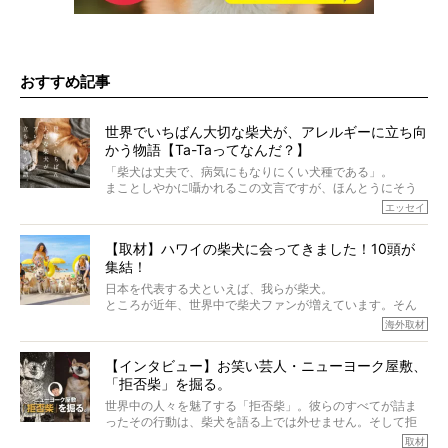
おすすめ記事
世界でいちばん大切な柴犬が、アレルギーに立ち向
かう物語【Ta-Taってなんだ？】
「柴犬は丈夫で、病気にもなりにくい犬種である」。
まことしやかに囁かれるこの文言ですが、ほんとうにそう
でしょうか？
エッセイ
もちろん、犬種としての完成度がとてつもなく高い柴犬だ
から、そういった側面はあります。
【取材】ハワイの柴犬に会ってきました！10頭が
でも、いざそれぞれの個体を見ていくと、丈夫で病気にも
集結！
なりにくい、とは言えないような気もするのです。
実際に「病気にならない」などということはないし、飼い
日本を代表する犬といえば、我らが柴犬。
主はそのためにやるべきことがある。
ところが近年、世界中で柴犬ファンが増えています。そん
今回は、柴犬に関わる方たちすべてに読んで欲しい、ある
な中「柴犬ライフ」が目をつけたのは、南の楽園ハワイ。
海外取材
柴犬とその家族のお話。
柴犬オーナーが多く、定期的にオフ会まで開催されている
ご本人からのレポートは、愛情たっぷりで示唆に富んだ物
とか。
語でした。
【インタビュー】お笑い芸人・ニューヨーク屋敷、
そんな噂を聞きつけ、今回はハワイの柴犬たちを取材して
「拒否柴」を掘る。
きました！
※文章はご本人の了承を得て編集しています
世界中の人々を魅了する「拒否柴」。彼らのすべてが詰ま
※画像はすべてイメージです
ったその行動は、柴犬を語る上では外せません。そして拒
※この記事は個人の感想であり、効果・効能を示すものではありません
否柴がここまで話題になるのは、“映える”ことも理由のひと
取材