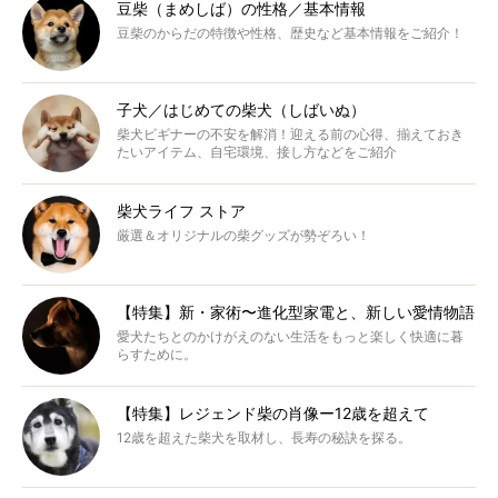
豆柴（まめしば）の性格／基本情報
豆柴のからだの特徴や性格、歴史など基本情報をご紹介！
子犬／はじめての柴犬（しばいぬ）
柴犬ビギナーの不安を解消！迎える前の心得、揃えておき
たいアイテム、自宅環境、接し方などをご紹介
柴犬ライフ ストア
厳選＆オリジナルの柴グッズが勢ぞろい！
【特集】新・家術〜進化型家電と、新しい愛情物語
愛犬たちとのかけがえのない生活をもっと楽しく快適に暮
らすために。
【特集】レジェンド柴の肖像ー12歳を超えて
12歳を超えた柴犬を取材し、長寿の秘訣を探る。