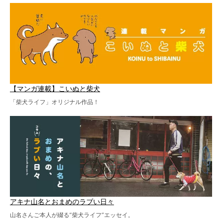
【マンガ連載】こいぬと柴犬
「柴犬ライフ」オリジナル作品！
アキナ山名とおまめのラブい日々
山名さんご本人が綴る“柴犬ライフ”エッセイ。