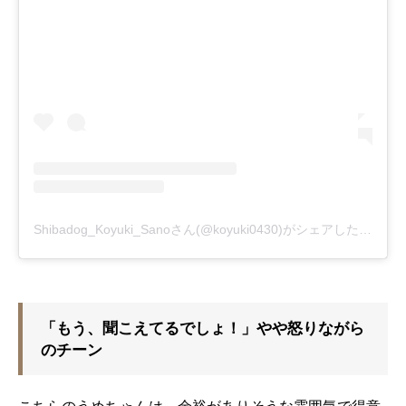
Shibadog_Koyuki_Sanoさん(@koyuki0430)がシェアした投稿
-
2
「もう、聞こえてるでしょ！」やや怒りながら
のチーン