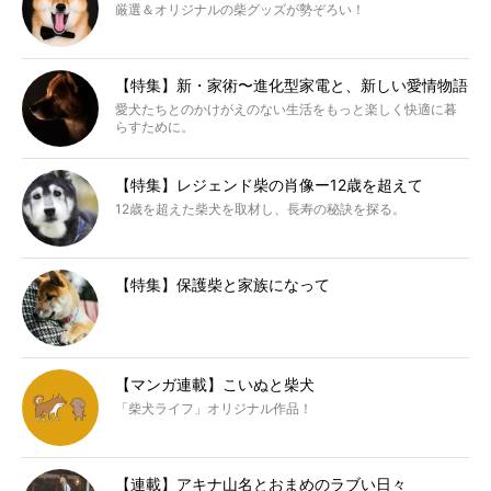
厳選＆オリジナルの柴グッズが勢ぞろい！
【特集】新・家術〜進化型家電と、新しい愛情物語
愛犬たちとのかけがえのない生活をもっと楽しく快適に暮
らすために。
【特集】レジェンド柴の肖像ー12歳を超えて
12歳を超えた柴犬を取材し、長寿の秘訣を探る。
【特集】保護柴と家族になって
【マンガ連載】こいぬと柴犬
「柴犬ライフ」オリジナル作品！
【連載】アキナ山名とおまめのラブい日々