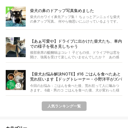
柴犬の鼻のドアップ写真集めました
柴犬のカワイイ鼻先アップ集！ ちょっとアンニュイな柴犬
の鼻アップ写真。 何やら物思いにふけっているようです。
ま...
【あぁ可愛や】ドライブに出かけた柴犬たち、車内
での様子を覗き見しちゃう
後部座席の醍醐味はコレ！ 子どもの頃、ドライブ中は窓を
開け、強風を受けて楽しんでいませんでしたか？ あの感
じが...
【柴犬お悩み解決NOTE】♯16 ごはんを食べたあと
荒れ狂います【ドッグトレーナー・小野洋平がズバ
リ回答】
今回のお悩み：ごはんを食べた後、荒れ狂って人に噛みつ
きます。 6歳・男のコ ごはんを食べた後、犬が変わった様
に...
人気ランキング一覧