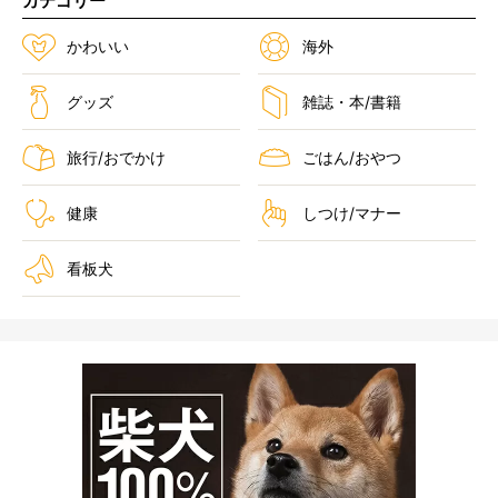
カテゴリー
かわいい
海外
グッズ
雑誌・本/書籍
旅行/おでかけ
ごはん/おやつ
健康
しつけ/マナー
看板犬