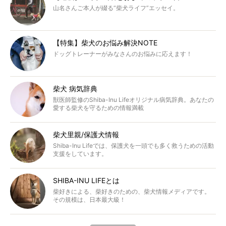
山名さんご本人が綴る“柴犬ライフ”エッセイ。
【特集】柴犬のお悩み解決NOTE
ドッグトレーナーがみなさんのお悩みに応えます！
柴犬 病気辞典
獣医師監修のShiba-Inu Lifeオリジナル病気辞典。あなたの
愛する柴犬を守るための情報満載
柴犬里親/保護犬情報
Shiba-Inu Lifeでは、保護犬を一頭でも多く救うための活動
支援をしています。
SHIBA-INU LIFEとは
柴好きによる、柴好きのための、柴犬情報メディアです。
その規模は、日本最大級！