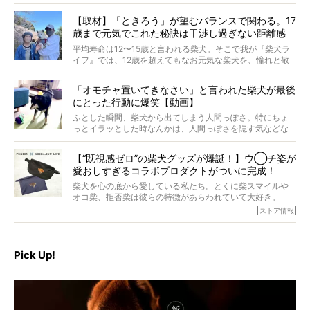
つぶらに見え、モフモフのお顔はさらにモフモフに見えま
す。これはクセになる…！
【取材】「ときろう」が望むバランスで関わる。17
歳まで元気でこれた秘訣は干渉し過ぎない距離感
#38ときろう
平均寿命は12〜15歳と言われる柴犬。そこで我が『柴犬ラ
イフ』では、12歳を超えてもなお元気な柴犬を、憧れと敬
意を込めて“レジェンド柴”と呼んでいます。 この特集で
は、レジェンド柴たちのライフスタイルや食生活などにフ
「オモチャ置いてきなさい」と言われた柴犬が最後
ォーカスし、その元気の秘訣や、老犬と暮らすうえで大切
にとった行動に爆笑【動画】
だと思うことを、オーナーさんに語っていただきます。今
回登場してくれたのは、17歳のときろうくん。小さい頃か
ふとした瞬間、柴犬から出てしまう人間っぽさ。特にちょ
ら食が細かったため、何でも食べさせてきたということで
っとイラッとした時なんかは、人間っぽさを隠す気などな
すが、そんなときろうくんの長寿の秘訣とは。
いように見えます。もしかして本当の本当は、中身は人間
なんじゃ…？
【“既視感ゼロ”の柴犬グッズが爆誕！】ウ◯チ姿が
愛おしすぎるコラボプロダクトがついに完成！
柴犬を心の底から愛している私たち。とくに柴スマイルや
オコ柴、拒否柴は彼らの特徴があらわれていて大好き。
でもちょっと待て…もうひとつ、忘れてはならない愛おしい
ストア情報
シーンがあったぞ。それは、背中を丸めて“ウンチなう”の姿
だ。
そこで私たち柴犬ライフは、ドッグブランド「PEGION（ペ
ギオン）」とコラボしてオリジナルの柴グッズを製作！
Pick Up!
柴犬と暮らす人もそうでない人も、とにかく柴犬を愛して
やまない皆さまへ。とんでもない柴グッズが爆誕です！