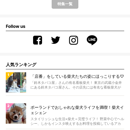
特集一覧
Follow us
人気ランキング
「店番」をしている柴犬たちの姿にほっこりする♡
「鈴木タバコ屋」さんの有名看板柴犬！ 東京の武蔵小金井
にある鈴木タバコ屋さん。その店先には有名な看板柴犬が
いま...
ポーランドでおしゃれな柴犬ライフを満喫！柴犬イ
ェシェン
スタイリッシュな生活×柴犬＝完璧ライフ！ 野菜中心でヘル
シー、しかもインスタ映えするお料理を投稿しているアカ
ウ...