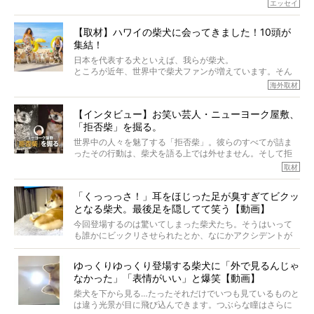
でしょうか？
エッセイ
もちろん、犬種としての完成度がとてつもなく高い柴犬だ
から、そういった側面はあります。
【取材】ハワイの柴犬に会ってきました！10頭が
でも、いざそれぞれの個体を見ていくと、丈夫で病気にも
集結！
なりにくい、とは言えないような気もするのです。
実際に「病気にならない」などということはないし、飼い
日本を代表する犬といえば、我らが柴犬。
主はそのためにやるべきことがある。
ところが近年、世界中で柴犬ファンが増えています。そん
今回は、柴犬に関わる方たちすべてに読んで欲しい、ある
な中「柴犬ライフ」が目をつけたのは、南の楽園ハワイ。
海外取材
柴犬とその家族のお話。
柴犬オーナーが多く、定期的にオフ会まで開催されている
ご本人からのレポートは、愛情たっぷりで示唆に富んだ物
とか。
語でした。
【インタビュー】お笑い芸人・ニューヨーク屋敷、
そんな噂を聞きつけ、今回はハワイの柴犬たちを取材して
「拒否柴」を掘る。
きました！
※文章はご本人の了承を得て編集しています
世界中の人々を魅了する「拒否柴」。彼らのすべてが詰ま
※画像はすべてイメージです
ったその行動は、柴犬を語る上では外せません。そして拒
※この記事は個人の感想であり、効果・効能を示すものではありません
否柴がここまで話題になるのは、“映える”ことも理由のひと
取材
つ。
では…拒否柴を「版画」にしてみたら、どんな作品ができあ
「くっっっさ！」耳をほじった足が臭すぎてビクッ
がるのでしょうか。
となる柴犬。最後足を隠してて笑う【動画】
最近版画製作を始めた、お笑いコンビ「ニューヨーク」の
屋敷裕政さんに、拒否柴を掘っていただきました！ イン
今回登場するのは驚いてしまった柴犬たち。そうはいって
タビューと合わせてご覧ください。
も誰かにビックリさせられたとか、なにかアクシデントが
起きたとか、そういうことが原因ではありません。全ての
原因は彼ら自身にあったのです…！
ゆっくりゆっくり登場する柴犬に「外で見るんじゃ
なかった」「表情がいい」と爆笑【動画】
柴犬を下から見る…たったそれだけでいつも見ているものと
は違う光景が目に飛び込んできます。つぶらな瞳はさらに