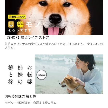
【SHOP】柴犬ライフ ストア
厳選＆オリジナルの柴グッズが勢ぞろい！さぁ、はじめよう。“柴まみれ”の
人生を！
お転婆姉妹の 椿と柊
モデル・KIKIが綴る、心温まる柴コラム。