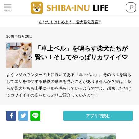
あなたもはじめよう、愛犬強化宣言™
2018年12月26日
「卓上ベル」を鳴らす柴犬たちが
賢い！そしてやっぱりカワイイ♡
よくレジカウンターの上に置いてある「卓上ベル」。そのベルを鳴ら
してエサを催促する動物の動画を見たことがありませんか？実は！我
らが柴犬たちも上手にベルを鳴らしているようですよ。想像しただけ
でカワイイその姿をたっぷりご紹介していきます！
Share
Tweet
LINE
アプリで読む