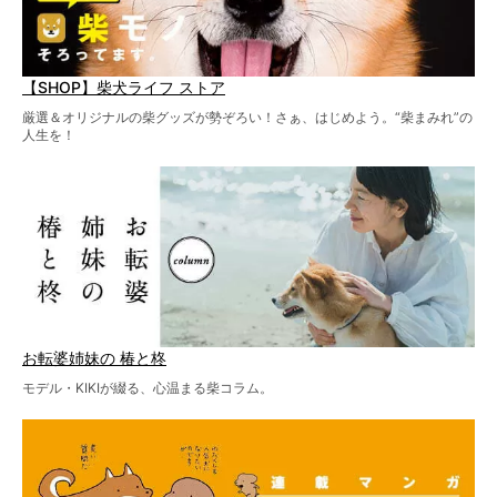
【SHOP】柴犬ライフ ストア
厳選＆オリジナルの柴グッズが勢ぞろい！さぁ、はじめよう。“柴まみれ”の
人生を！
お転婆姉妹の 椿と柊
モデル・KIKIが綴る、心温まる柴コラム。