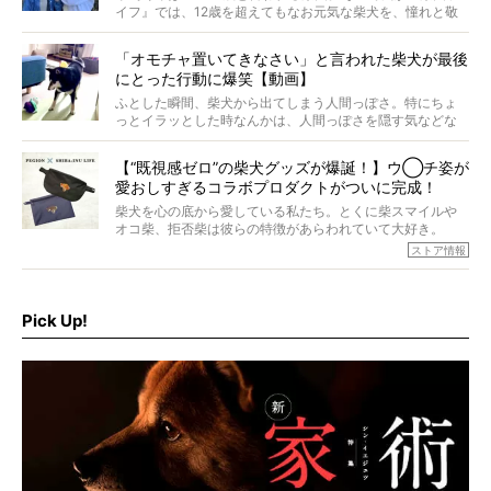
イフ』では、12歳を超えてもなお元気な柴犬を、憧れと敬
意を込めて“レジェンド柴”と呼んでいます。 この特集で
は、レジェンド柴たちのライフスタイルや食生活などにフ
「オモチャ置いてきなさい」と言われた柴犬が最後
ォーカスし、その元気の秘訣や、老犬と暮らすうえで大切
にとった行動に爆笑【動画】
だと思うことを、オーナーさんに語っていただきます。今
回登場してくれたのは、17歳のときろうくん。小さい頃か
ふとした瞬間、柴犬から出てしまう人間っぽさ。特にちょ
ら食が細かったため、何でも食べさせてきたということで
っとイラッとした時なんかは、人間っぽさを隠す気などな
すが、そんなときろうくんの長寿の秘訣とは。
いように見えます。もしかして本当の本当は、中身は人間
なんじゃ…？
【“既視感ゼロ”の柴犬グッズが爆誕！】ウ◯チ姿が
愛おしすぎるコラボプロダクトがついに完成！
柴犬を心の底から愛している私たち。とくに柴スマイルや
オコ柴、拒否柴は彼らの特徴があらわれていて大好き。
でもちょっと待て…もうひとつ、忘れてはならない愛おしい
ストア情報
シーンがあったぞ。それは、背中を丸めて“ウンチなう”の姿
だ。
そこで私たち柴犬ライフは、ドッグブランド「PEGION（ペ
ギオン）」とコラボしてオリジナルの柴グッズを製作！
Pick Up!
柴犬と暮らす人もそうでない人も、とにかく柴犬を愛して
やまない皆さまへ。とんでもない柴グッズが爆誕です！