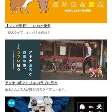
【マンガ連載】こいぬと柴犬
「柴犬ライフ」オリジナル作品！
アキナ山名とおまめのラブい日々
山名さんご本人が綴る“柴犬ライフ”エッセイ。