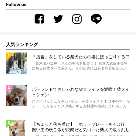
Follow us
人気ランキング
「店番」をしている柴犬たちの姿にほっこりする♡
「鈴木タバコ屋」さんの有名看板柴犬！ 東京の武蔵小金井
にある鈴木タバコ屋さん。その店先には有名な看板柴犬が
いま...
ポーランドでおしゃれな柴犬ライフを満喫！柴犬イ
ェシェン
スタイリッシュな生活×柴犬＝完璧ライフ！ 野菜中心でヘル
シー、しかもインスタ映えするお料理を投稿しているアカ
ウ...
【ちょっと落ち着け】「ホットプレートあるよ!?」
飼い主の晩ご飯が焼肉だと気づいた柴犬の取り乱し
具合に笑った【動画】