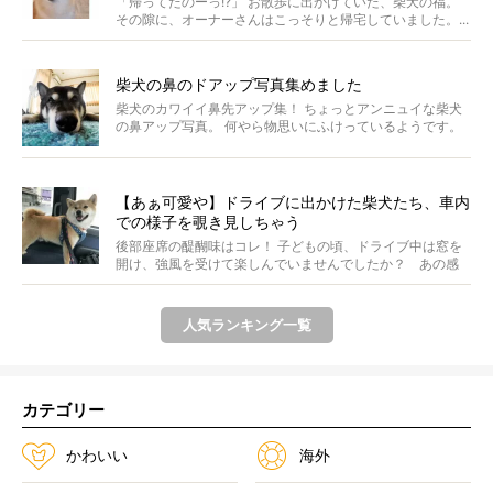
「帰ってたのーっ!?」 お散歩に出かけていた、柴犬の福。
その隙に、オーナーさんはこっそりと帰宅していました。...
柴犬の鼻のドアップ写真集めました
柴犬のカワイイ鼻先アップ集！ ちょっとアンニュイな柴犬
の鼻アップ写真。 何やら物思いにふけっているようです。
ま...
【あぁ可愛や】ドライブに出かけた柴犬たち、車内
での様子を覗き見しちゃう
後部座席の醍醐味はコレ！ 子どもの頃、ドライブ中は窓を
開け、強風を受けて楽しんでいませんでしたか？ あの感
じが...
人気ランキング一覧
カテゴリー
かわいい
海外