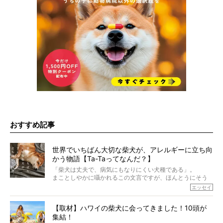
おすすめ記事
世界でいちばん大切な柴犬が、アレルギーに立ち向
かう物語【Ta-Taってなんだ？】
「柴犬は丈夫で、病気にもなりにくい犬種である」。
まことしやかに囁かれるこの文言ですが、ほんとうにそう
でしょうか？
エッセイ
もちろん、犬種としての完成度がとてつもなく高い柴犬だ
から、そういった側面はあります。
【取材】ハワイの柴犬に会ってきました！10頭が
でも、いざそれぞれの個体を見ていくと、丈夫で病気にも
集結！
なりにくい、とは言えないような気もするのです。