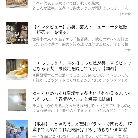
実際に「病気にならない」などということはないし、飼い
日本を代表する犬といえば、我らが柴犬。
主はそのためにやるべきことがある。
ところが近年、世界中で柴犬ファンが増えています。そん
今回は、柴犬に関わる方たちすべてに読んで欲しい、ある
な中「柴犬ライフ」が目をつけたのは、南の楽園ハワイ。
海外取材
柴犬とその家族のお話。
柴犬オーナーが多く、定期的にオフ会まで開催されている
ご本人からのレポートは、愛情たっぷりで示唆に富んだ物
とか。
語でした。
【インタビュー】お笑い芸人・ニューヨーク屋敷、
そんな噂を聞きつけ、今回はハワイの柴犬たちを取材して
「拒否柴」を掘る。
きました！
※文章はご本人の了承を得て編集しています
世界中の人々を魅了する「拒否柴」。彼らのすべてが詰ま
※画像はすべてイメージです
ったその行動は、柴犬を語る上では外せません。そして拒
※この記事は個人の感想であり、効果・効能を示すものではありません
否柴がここまで話題になるのは、“映える”ことも理由のひと
取材
つ。
では…拒否柴を「版画」にしてみたら、どんな作品ができあ
「くっっっさ！」耳をほじった足が臭すぎてビクッ
がるのでしょうか。
となる柴犬。最後足を隠してて笑う【動画】
最近版画製作を始めた、お笑いコンビ「ニューヨーク」の
屋敷裕政さんに、拒否柴を掘っていただきました！ イン
今回登場するのは驚いてしまった柴犬たち。そうはいって
タビューと合わせてご覧ください。
も誰かにビックリさせられたとか、なにかアクシデントが
起きたとか、そういうことが原因ではありません。全ての
原因は彼ら自身にあったのです…！
ゆっくりゆっくり登場する柴犬に「外で見るんじゃ
なかった」「表情がいい」と爆笑【動画】
柴犬を下から見る…たったそれだけでいつも見ているものと
は違う光景が目に飛び込んできます。つぶらな瞳はさらに
つぶらに見え、モフモフのお顔はさらにモフモフに見えま
す。これはクセになる…！
【取材】「ときろう」が望むバランスで関わる。17
歳まで元気でこれた秘訣は干渉し過ぎない距離感
#38ときろう
平均寿命は12〜15歳と言われる柴犬。そこで我が『柴犬ラ