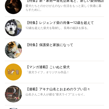
【特集】新・家術〜進化型家電と、新しい愛情物語
愛犬たちとのかけがえのない生活をもっと楽しく快適に暮
らすために。
【特集】レジェンド柴の肖像ー12歳を超えて
12歳を超えた柴犬を取材し、長寿の秘訣を探る。
【特集】保護柴と家族になって
【マンガ連載】こいぬと柴犬
「柴犬ライフ」オリジナル作品！
【連載】アキナ山名とおまめのラブい日々
山名さんご本人が綴る“柴犬ライフ”エッセイ。