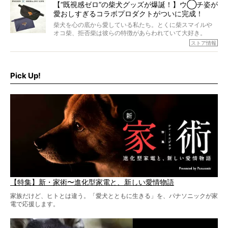
【“既視感ゼロ”の柴犬グッズが爆誕！】ウ◯チ姿が
愛おしすぎるコラボプロダクトがついに完成！
柴犬を心の底から愛している私たち。とくに柴スマイルや
オコ柴、拒否柴は彼らの特徴があらわれていて大好き。
でもちょっと待て…もうひとつ、忘れてはならない愛おしい
ストア情報
シーンがあったぞ。それは、背中を丸めて“ウンチなう”の姿
だ。
そこで私たち柴犬ライフは、ドッグブランド「PEGION（ペ
ギオン）」とコラボしてオリジナルの柴グッズを製作！
Pick Up!
柴犬と暮らす人もそうでない人も、とにかく柴犬を愛して
やまない皆さまへ。とんでもない柴グッズが爆誕です！
【特集】新・家術〜進化型家電と、新しい愛情物語
家族だけど、ヒトとは違う。「愛犬とともに生きる」を、パナソニックが家
電で応援します。