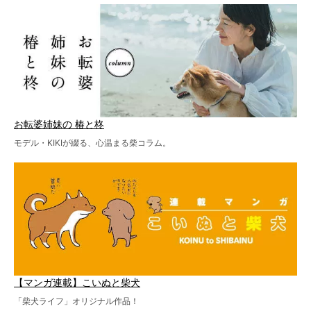
お転婆姉妹の 椿と柊
モデル・KIKIが綴る、心温まる柴コラム。
【マンガ連載】こいぬと柴犬
「柴犬ライフ」オリジナル作品！