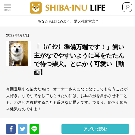
あなたもはじめよう、愛犬強化宣言™
2022年1月17日
「（ﾊﾟﾀﾝ）準備万端です！」飼い
主がなでやすいように耳をたたん
で待つ柴犬。とにかく可愛い【動
画】
今回登場する柴犬たちは、オーナーさんになでなでしてもらうことが
大好き。なでなでをしてもらうためには、お耳の形を変形させること
も、わざわざ移動することも辞さない構えです。つまり、めちゃめち
ゃ健気なのですよ！
Share
Tweet
LINE
アプリで読む