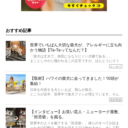
おすすめ記事
世界でいちばん大切な柴犬が、アレルギーに立ち向
かう物語【Ta-Taってなんだ？】
「柴犬は丈夫で、病気にもなりにくい犬種である」。
まことしやかに囁かれるこの文言ですが、ほんとうにそう
でしょうか？
エッセイ
もちろん、犬種としての完成度がとてつもなく高い柴犬だ
から、そういった側面はあります。
【取材】ハワイの柴犬に会ってきました！10頭が
でも、いざそれぞれの個体を見ていくと、丈夫で病気にも
集結！
なりにくい、とは言えないような気もするのです。
実際に「病気にならない」などということはないし、飼い
日本を代表する犬といえば、我らが柴犬。
主はそのためにやるべきことがある。
ところが近年、世界中で柴犬ファンが増えています。そん
今回は、柴犬に関わる方たちすべてに読んで欲しい、ある
な中「柴犬ライフ」が目をつけたのは、南の楽園ハワイ。
海外取材
柴犬とその家族のお話。
柴犬オーナーが多く、定期的にオフ会まで開催されている
ご本人からのレポートは、愛情たっぷりで示唆に富んだ物
とか。
語でした。
【インタビュー】お笑い芸人・ニューヨーク屋敷、
そんな噂を聞きつけ、今回はハワイの柴犬たちを取材して
「拒否柴」を掘る。
きました！
※文章はご本人の了承を得て編集しています
世界中の人々を魅了する「拒否柴」。彼らのすべてが詰ま
※画像はすべてイメージです
ったその行動は、柴犬を語る上では外せません。そして拒