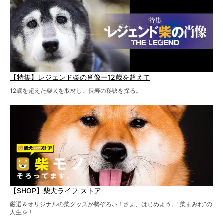
【特集】レジェンド柴の肖像ー12歳を超えて
12歳を超えた柴犬を取材し、長寿の秘訣を探る。
【SHOP】柴犬ライフ ストア
厳選＆オリジナルの柴グッズが勢ぞろい！さぁ、はじめよう。“柴まみれ”の
人生を！