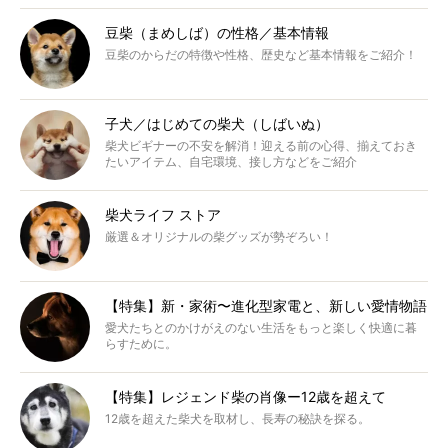
豆柴（まめしば）の性格／基本情報
豆柴のからだの特徴や性格、歴史など基本情報をご紹介！
子犬／はじめての柴犬（しばいぬ）
柴犬ビギナーの不安を解消！迎える前の心得、揃えておき
たいアイテム、自宅環境、接し方などをご紹介
柴犬ライフ ストア
厳選＆オリジナルの柴グッズが勢ぞろい！
【特集】新・家術〜進化型家電と、新しい愛情物語
愛犬たちとのかけがえのない生活をもっと楽しく快適に暮
らすために。
【特集】レジェンド柴の肖像ー12歳を超えて
12歳を超えた柴犬を取材し、長寿の秘訣を探る。