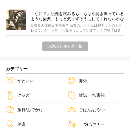
と休...
「なに？」脱走を試みるも、もはや開き直っている
ような柴犬。もっと気まずそうにしてくれないかな
ぁ…！【動画あり】
白柴界の体操日本代表？ 白柴のハクくんは腕力にものを言
わせて、ゲートをよじ登ろうとしています。その様子はさ
なが...
人気ランキング一覧
カテゴリー
かわいい
海外
グッズ
雑誌・本/書籍
旅行/おでかけ
ごはん/おやつ
健康
しつけ/マナー