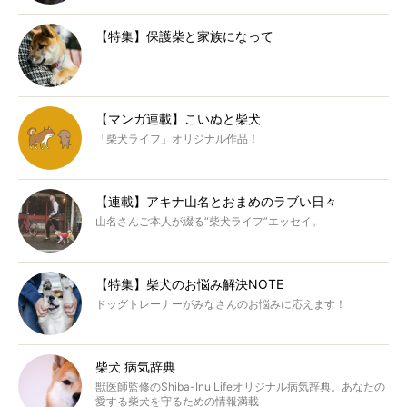
【特集】保護柴と家族になって
【マンガ連載】こいぬと柴犬
「柴犬ライフ」オリジナル作品！
【連載】アキナ山名とおまめのラブい日々
山名さんご本人が綴る“柴犬ライフ”エッセイ。
【特集】柴犬のお悩み解決NOTE
ドッグトレーナーがみなさんのお悩みに応えます！
柴犬 病気辞典
獣医師監修のShiba-Inu Lifeオリジナル病気辞典。あなたの
愛する柴犬を守るための情報満載