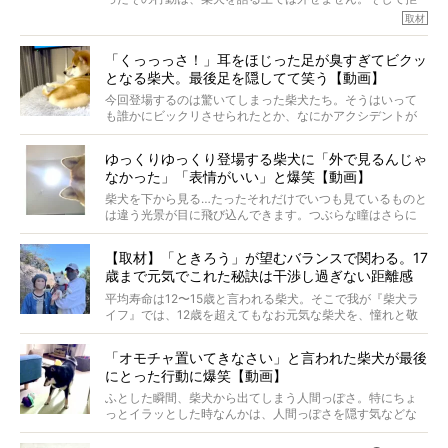
※この記事は個人の感想であり、効果・効能を示すものではありません
否柴がここまで話題になるのは、“映える”ことも理由のひと
取材
つ。
では…拒否柴を「版画」にしてみたら、どんな作品ができあ
「くっっっさ！」耳をほじった足が臭すぎてビクッ
がるのでしょうか。
となる柴犬。最後足を隠してて笑う【動画】
最近版画製作を始めた、お笑いコンビ「ニューヨーク」の
屋敷裕政さんに、拒否柴を掘っていただきました！ イン
今回登場するのは驚いてしまった柴犬たち。そうはいって
タビューと合わせてご覧ください。
も誰かにビックリさせられたとか、なにかアクシデントが
起きたとか、そういうことが原因ではありません。全ての
原因は彼ら自身にあったのです…！
ゆっくりゆっくり登場する柴犬に「外で見るんじゃ
なかった」「表情がいい」と爆笑【動画】
柴犬を下から見る…たったそれだけでいつも見ているものと
は違う光景が目に飛び込んできます。つぶらな瞳はさらに
つぶらに見え、モフモフのお顔はさらにモフモフに見えま
す。これはクセになる…！
【取材】「ときろう」が望むバランスで関わる。17
歳まで元気でこれた秘訣は干渉し過ぎない距離感
#38ときろう
平均寿命は12〜15歳と言われる柴犬。そこで我が『柴犬ラ
イフ』では、12歳を超えてもなお元気な柴犬を、憧れと敬
意を込めて“レジェンド柴”と呼んでいます。 この特集で
は、レジェンド柴たちのライフスタイルや食生活などにフ
「オモチャ置いてきなさい」と言われた柴犬が最後
ォーカスし、その元気の秘訣や、老犬と暮らすうえで大切
にとった行動に爆笑【動画】
だと思うことを、オーナーさんに語っていただきます。今
回登場してくれたのは、17歳のときろうくん。小さい頃か
ふとした瞬間、柴犬から出てしまう人間っぽさ。特にちょ
ら食が細かったため、何でも食べさせてきたということで
っとイラッとした時なんかは、人間っぽさを隠す気などな
すが、そんなときろうくんの長寿の秘訣とは。
いように見えます。もしかして本当の本当は、中身は人間
なんじゃ…？