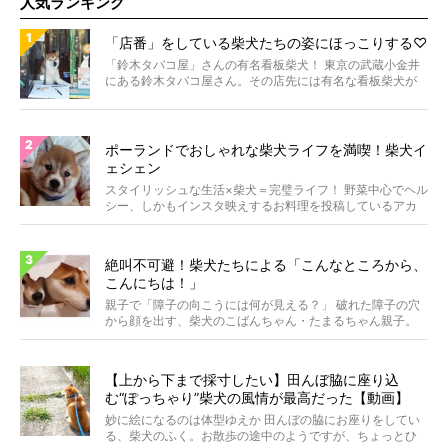
人気ランキング
「店番」をしている柴犬たちの姿にほっこりする♡
「鈴木タバコ屋」さんの有名看板柴犬！ 東京の武蔵小金井
にある鈴木タバコ屋さん。その店先には有名な看板柴犬が
いま...
ポーランドでおしゃれな柴犬ライフを満喫！柴犬イ
ェシェン
スタイリッシュな生活×柴犬＝完璧ライフ！ 野菜中心でヘル
シー、しかもインスタ映えするお料理を投稿しているアカ
ウ...
絶叫不可避！柴犬たちによる「こんなところから、
こんにちは！」
親子で「障子の向こうには何が見える？」 破れた障子の穴
から顔を出す、柴犬のこばんちゃん・たまるちゃん親子。
親子...
【上から下まで採寸したい】田んぼ脇に座り込
む“ぽっちゃり”柴犬の風情が最高だった【動画】
妙に絵になるのは体型ゆえか 田んぼの脇にお座りをしてい
る、柴犬のふく。お散歩の途中のようですが、ちょっとひ