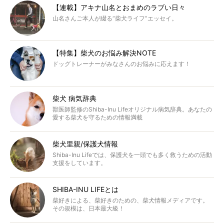
【連載】アキナ山名とおまめのラブい日々
山名さんご本人が綴る“柴犬ライフ”エッセイ。
【特集】柴犬のお悩み解決NOTE
ドッグトレーナーがみなさんのお悩みに応えます！
柴犬 病気辞典
獣医師監修のShiba-Inu Lifeオリジナル病気辞典。あなたの
愛する柴犬を守るための情報満載
柴犬里親/保護犬情報
Shiba-Inu Lifeでは、保護犬を一頭でも多く救うための活動
支援をしています。
SHIBA-INU LIFEとは
柴好きによる、柴好きのための、柴犬情報メディアです。
その規模は、日本最大級！