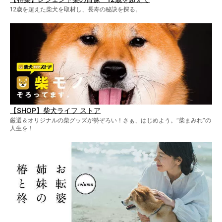
12歳を超えた柴犬を取材し、長寿の秘訣を探る。
【SHOP】柴犬ライフ ストア
厳選＆オリジナルの柴グッズが勢ぞろい！さぁ、はじめよう。“柴まみれ”の
人生を！