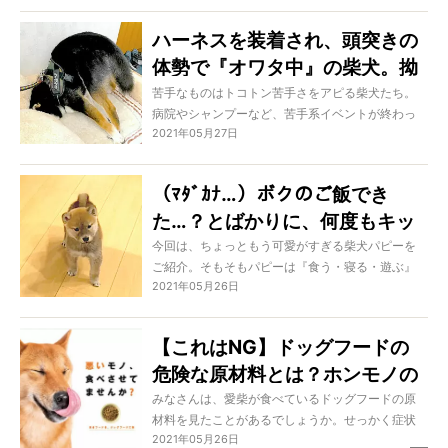
うまでもないでしょう。それぞれにクセが出た
様々な『眼福シーン』を、どうぞご覧ください！
ハーネスを装着され、頭突きの
体勢で『オワタ中』の柴犬。拗
ねアピが強すぎて笑いを堪える
苦手なものはトコトン苦手さをアピる柴犬たち。
病院やシャンプーなど、苦手系イベントが終わっ
のがしんどい…
2021年05月27日
た後にはしっかり拗ねてしまいます。それはちょ
っかいを出しても、おやつで機嫌を取ろうとして
も無反応を貫かれてしまうほど…とはいえさすがに
（ﾏﾀﾞｶﾅ…）ボクのご飯でき
行き過ぎると、笑うのを堪えるのがしんどい！
た…？とばかりに、何度もキッ
チンに足を運ぶ柴犬パピーが可
今回は、ちょっともう可愛がすぎる柴犬パピーを
ご紹介。そもそもパピーは『食う・寝る・遊ぶ』
愛すぎた…【動画】
2021年05月26日
が日々の重要な日課。そんな当たり前の日課なの
に胸が苦しくなるほどずーっと可愛いのだから、
そりゃ溺愛しちゃいますよね！
【これはNG】ドッグフードの
危険な原材料とは？ホンモノの
無添加『ドッグフード工房』の
みなさんは、愛柴が食べているドッグフードの原
材料を見たことがあるでしょうか。せっかく症状
ススメ
2021年05月26日
に合わせて選んだり、獣医師に勧められたもので