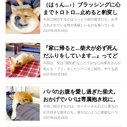
（はぅん…♪）ブラッシングに心
までトロトロ…止めると豹変し
「ガウ！」とお怒りになる柴犬
今回ご紹介するのはうっとり顔の柴犬たち。お手
入れされている時や美味しいものを食べている
様が超可愛い。【動画】
2021年05月29日
時、彼らは実に良い表情を見せてくれます。柴犬
たちが幸せそうだと、我々まで幸せな気分に。あ
あ柴犬の皆さん、今日もホッコリをありがとう！
『家に帰ると…柴犬が必ず死ん
だふりをしています…』ってど
れどれ…いやガッツリ想像超え
今回は、実は“演技派”なことでおなじみ柴犬さんが
色んな『フリ』をしたシーンをご紹介。中でも必
てた。【動画】
2021年05月28日
ず「帰宅時に毎回死んだフリしている」という光
景もあるようで、聞いただけでも中々のクセ強シ
ーンですよね。しかもその姿が想像を超えてきた
パパのお腹を愛し過ぎた柴犬。
としたら、どうしたって笑ってしまうでしょう！
おかげでパパは専属抱き枕に。
なんだこの羨まけしからん状況
今回ご紹介するのは、オーナーさんの上に乗るの
が大好きな柴犬たち。落ちないように絶妙なバラ
は！【動画あり】
2021年05月28日
ンスを保つ子もいれば、愛おしそうにぎゅっとし
がみつく子も。こんなことをされたら、たとえど