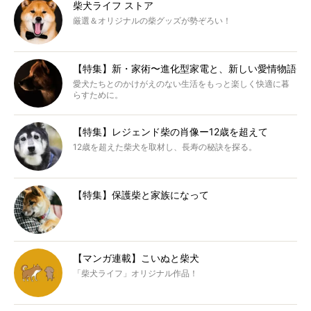
柴犬ライフ ストア
厳選＆オリジナルの柴グッズが勢ぞろい！
【特集】新・家術〜進化型家電と、新しい愛情物語
愛犬たちとのかけがえのない生活をもっと楽しく快適に暮
らすために。
【特集】レジェンド柴の肖像ー12歳を超えて
12歳を超えた柴犬を取材し、長寿の秘訣を探る。
【特集】保護柴と家族になって
【マンガ連載】こいぬと柴犬
「柴犬ライフ」オリジナル作品！