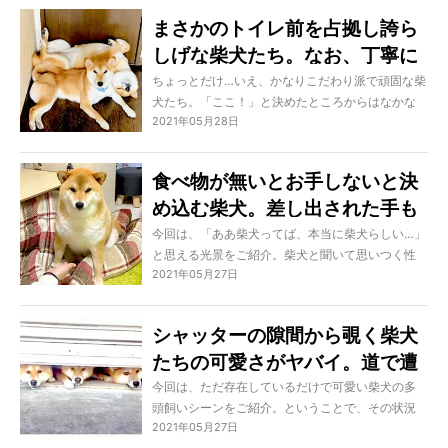
んなに重くても「あぁもう、いくらでもどうぞ!!」
まさかのトイレ前を占拠し誇ら
…なんて、素直にデレデレするしかないでしょう
しげな柴犬たち。なお、丁寧に
ね。
お願いすると素直に撤退してく
ちょっとだけ…いえ、かなりこだわり派で頑固な柴
犬たち。「ここ！」と決めたところからはなかな
れる模様…健気か！
2021年05月28日
か移動してくれないものですよね。それがトイレ
の前だったり掃除機の上だったりするので、困る
を通り越して笑うしかない！
食べ物が無いとお手しないと決
め込む柴犬。差し出された手も
余裕で放置…徹底ぶりがガチだ
今回は、「ああ柴犬ってば、本当に柴犬らしい…」
と思える光景をご紹介。柴犬と聞いて思いつく性
った【動画】
2021年05月27日
格はいくつかあるものですが、中でも頑固、空気
を読まない、そんな『マイペースさ』が出すぎた
姿をご覧いただきます。本当に、君たちはなんで
シャッターの隙間から覗く柴犬
そんなに可愛いの？
たちの可愛さがヤバイ。道で遭
遇したら三度見不可避、罪深い
今回は、ただ存在しているだけで可愛い柴犬の多
頭飼いシーンをご紹介。ということで、その状況
が過ぎる…【動画】
2021年05月27日
が何倍も可愛いことになっているということは言