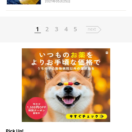
2021年05月25日
ど、少しだけ「も〜めんどくさいなぁ〜」な時
も。でもそうは言いつつ心でニヤニヤしているの
は、彼らには秘密のオーナーあるあるでしょう
ね。
1
2
3
4
5
next
Pick Up!