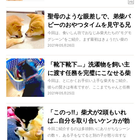
PR
も、危険な添加物が入っていては本末転倒。もち
ろんカラダに負担の少ない添加物もありますが、
聖母のような眼差しで、弟柴パ
できれば“無添加”であることが理想です。
ピーのおやつタイムを見守る兄
今回は『これが入っていたらNG』と声を大にした
い原材料のお話し。そして、食材のみで作られた
柴犬。こんな優しい“おこぼれ待
今回は、食いしん坊でおなじみ柴犬たちの“モグモ
完全無添加フード『ドッグフード工房』とは!?
グシーン”をご紹介。まず最初はきょうだい柴の
ち”が他にあるか…？
2021年05月26日
『予想を裏切るような』おやつタイム、お次はお
（sponsored by ペットフード工房株式会社）
手やお座りを覚えたばかりというパピーの、初々
しいごはんタイムです。それぞれが織りなす食い
「靴下靴下…」洗濯物を飼い主
しん坊事件をどうぞご覧ください！
に渡す任務を完璧にこなせる柴
犬が本当に超エライ、感動し
今回は、とにかくお手伝い上手な柴犬をご紹介。
彼らの賢さは有名ですが、ここまでちゃんと任務
た！【動画】
2021年05月25日
を理解して実行できる子はなかなかいないもの。
ピュアな瞳でしっかり任務をこなす姿を見たら、
可愛いと同時にキュンとしてしまうでしょう！
「このっ!!」柴犬が2頭もいれ
ば…自分を取り合いケンカが勃
発するという超シンデレラ状態
今回ご紹介するのは多頭飼いにありがちなシーン
の数々。ある子をなでると別の子が怒り出すな
になれるらしい。