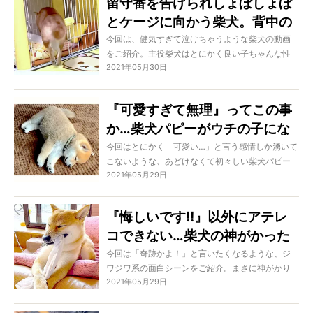
留守番を告げられしょぼしょぼ
れません。
とケージに向かう柴犬。背中の
哀愁が強すぎてこっちが泣きた
今回は、健気すぎて泣けちゃうような柴犬の動画
をご紹介。主役柴犬はとにかく良い子ちゃんな性
いレベルだった【動画】
2021年05月30日
格の持ち主。そして家族のこともとても愛してい
るのです。だからこそピュアな仕草を見せてくれ
るのですが、その姿がもう泣けるレベルだったの
『可愛すぎて無理』ってこの事
です…。
か…柴犬パピーがウチの子にな
った日からの成長を辿ったら自
今回はとにかく「可愛い…」と言う感情しか湧いて
こないような、あどけなくて初々しい柴犬パピー
然と泣けてきた【動画】
2021年05月29日
の成長動画をご紹介。まずはウチの子になりたて
の『パピー期』、そして姉柴と『徐々に仲良くな
る様子』…その光景を順を追ってみれば必ずや親心
『悔しいです!!』以外にアテレ
が湧いてジーンとしてしまうでしょう！
コできない…柴犬の神がかった
一瞬に笑った【奇跡の瞬間3連
今回は「奇跡かよ！」と言いたくなるような、ジ
ワジワ系の面白シーンをご紹介。まさに神がかり
発】
2021年05月29日
的な瞬間を収めた数々のシーンは、柴犬とはやっ
ぱり笑わせてくれる存在であると再確認できちゃ
うでしょう。どうぞ3連発でご覧ください！