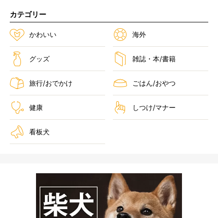
カテゴリー
かわいい
海外
グッズ
雑誌・本/書籍
旅行/おでかけ
ごはん/おやつ
健康
しつけ/マナー
看板犬