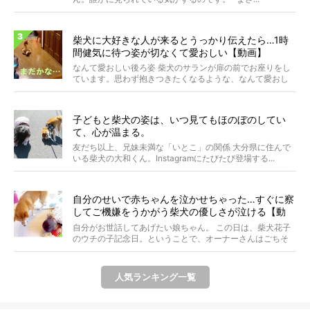
柴犬に大好きな人が来るとうっかり伝えたら…1時
間健気に待つ姿が切なくて愛おしい【動画】
なんて愛おしい後ろ姿 柴犬のサランが扉の前でお座りをし
ています。思わず抱きつきたくなるような、なんて愛おし
い背...
子どもと柴犬の姿は、いつ見てもほのぼのしてい
て、心が温まる。
友だち以上、兄妹未満な「いとこ」の関係 大分県に住んで
いる柴犬の大和くん。Instagramにたびたび登場する...
自分のせいで赤ちゃんを泣かせちゃった…すぐに察
してご機嫌をうかがう柴犬の優しさが泣ける【動
画】
自分がお世話してあげたい娘ちゃん。 この日は、柴犬花子
のウチの子記念日。ということで、オーナーさんはごちそ
うを...
人気ランキング一覧