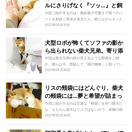
ルにさりげなく『ソッ…』と飼
い主に甘える柴犬が天使すぎ
今回ご紹介するのは、無自覚の可愛さで我々のハ
ートを射抜く罪深き柴犬たち。眠りながらそっと
た。甘えん坊万歳！
2021年05月31日
前足をオーナーさんに乗せてみたり、おもちゃを
破壊しつつもキラキラの笑顔でこっちを見てみた
り。そんなの可愛いに決まっているでしょう！
犬型ロボが怖くてソファの影か
ら出られない柴犬兄弟。寄り添
い団結してる感じがめちゃ可愛
今回は柴犬兄弟の絆が見えるような動画をご紹
介。彼らは今、団結して『謎の物体』と戦ってい
い…【動画】
2021年05月30日
るのです。それは喋って動く犬型ロボ。この動き
がなんとも巧妙で、簡単に言えばビビっていま
す。「兄ちゃん…」「弟よ…」なんて聞こえそうな
リスの頬袋にはどんぐり、柴犬
仕草にはもうときめき不可避！
の頰袋には…夢と希望が詰まっ
ている、と思う。だってこんな
今回ご紹介するのは立派な『頰袋』を持つ柴犬た
ち。もちろん柴犬はリスではないので、本物の頰
に膨らむのだから。
2021年05月30日
袋があるわけではありません。でも彼らのモチモ
チでプクプクのお餅のような頰を見ていると「な
かにクルミかどんぐりでも…？」と思わずにはいら