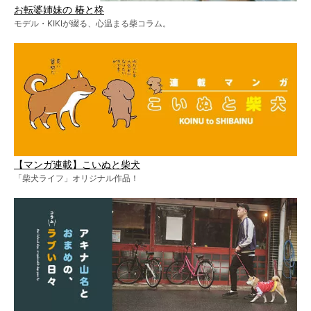
お転婆姉妹の 椿と柊
モデル・KIKIが綴る、心温まる柴コラム。
【マンガ連載】こいぬと柴犬
「柴犬ライフ」オリジナル作品！