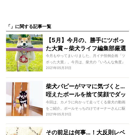
「」に関する記事一覧
【5月】今月の、勝手にツボっ
た大賞～柴犬ライフ編集部厳選
～
今月もやってまいりました、月イチ恒例企画「ツ
ボった大賞」。今月は、柴犬の『いろんな角度』
2021年05月31日
のあらゆる魅力を、もしかしたら丸ごと全部詰め
込んでしまったかも…なんてちょっとオーバーに言
いたくなるような可愛さがぎっしり。どうぞご覧
柴犬パピーがママに気づくと…
ください！
咥えたボールを捨て笑顔でダッ
シュ！『可愛さ』に襲撃される
今回は、カメラに向かって走ってくる柴犬の動画
をご紹介。ボールそっちのけでオーナーさんに駆
臨場感に震えた【動画】
2021年05月31日
け寄る姿にキュンとさせられたり、勢いがありす
ぎて衝突事故的な躍動感に笑わされたり、もう感
情が忙しすぎます！
その前足は何事…！大反則レベ