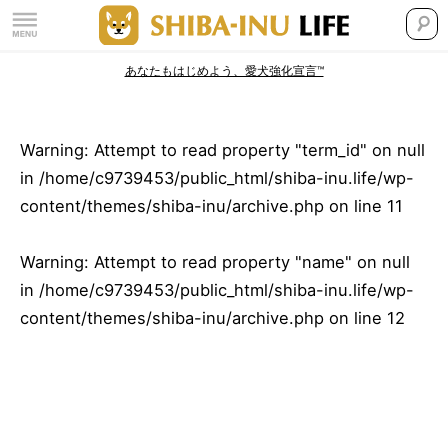
あなたもはじめよう、愛犬強化宣言™
Warning
: Attempt to read property "term_id" on null
in
/home/c9739453/public_html/shiba-inu.life/wp-
content/themes/shiba-inu/archive.php
on line
11
Warning
: Attempt to read property "name" on null
in
/home/c9739453/public_html/shiba-inu.life/wp-
content/themes/shiba-inu/archive.php
on line
12