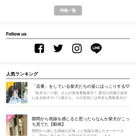
特集一覧
Follow us
人気ランキング
「店番」をしている柴犬たちの姿にほっこりする♡
「鈴木タバコ屋」さんの有名看板柴犬！ 東京の武蔵小金井
にある鈴木タバコ屋さん。その店先には有名な看板柴犬が
いま...
隙間から視線を感じると思ったらなんか柴犬がこっ
ち見てた【動画】
隙間から感じる視線の正体 ふと視線を感じたオーナーさ
ん。誰かに見られている気がするのです。 まさ...