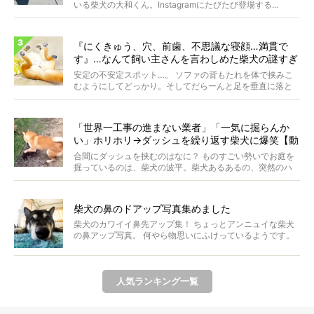
いる柴犬の大和くん。Instagramにたびたび登場する...
『にくきゅう、穴、前歯、不思議な寝顔…満貫で
す』…なんて飼い主さんを言わしめた柴犬の謎すぎ
る寝相がコチラです。
安定の不安定スポット…。 ソファの背もたれを体で挟みこ
むようにしてどっかり。そしてだらーんと足を垂直に落と
して...
「世界一工事の進まない業者」「一気に掘らんか
い」ホリホリ→ダッシュを繰り返す柴犬に爆笑【動
画】
合間にダッシュを挟むのはなに？ ものすごい勢いでお庭を
掘っているのは、柴犬の波平。柴犬あるあるの、突然のハ
イテ...
柴犬の鼻のドアップ写真集めました
柴犬のカワイイ鼻先アップ集！ ちょっとアンニュイな柴犬
の鼻アップ写真。 何やら物思いにふけっているようです。
ま...
人気ランキング一覧