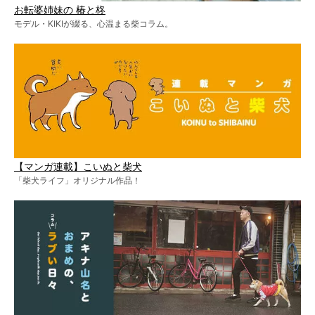
お転婆姉妹の 椿と柊
モデル・KIKIが綴る、心温まる柴コラム。
【マンガ連載】こいぬと柴犬
「柴犬ライフ」オリジナル作品！