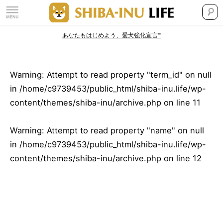
あなたもはじめよう、愛犬強化宣言™
Warning
: Attempt to read property "term_id" on null
in
/home/c9739453/public_html/shiba-inu.life/wp-
content/themes/shiba-inu/archive.php
on line
11
Warning
: Attempt to read property "name" on null
in
/home/c9739453/public_html/shiba-inu.life/wp-
content/themes/shiba-inu/archive.php
on line
12