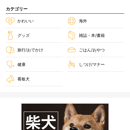
カテゴリー
かわいい
海外
グッズ
雑誌・本/書籍
旅行/おでかけ
ごはん/おやつ
健康
しつけ/マナー
看板犬