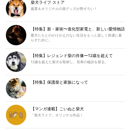
柴犬ライフ ストア
厳選＆オリジナルの柴グッズが勢ぞろい！
【特集】新・家術〜進化型家電と、新しい愛情物語
愛犬たちとのかけがえのない生活をもっと楽しく快適に暮
らすために。
【特集】レジェンド柴の肖像ー12歳を超えて
12歳を超えた柴犬を取材し、長寿の秘訣を探る。
【特集】保護柴と家族になって
【マンガ連載】こいぬと柴犬
「柴犬ライフ」オリジナル作品！