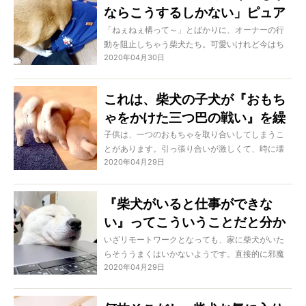
ならこうするしかない」ピュア
な反抗で飼い主に訴える柴犬
「ねぇねぇ構って～」とばかりに、オーナーの行
動を阻止しちゃう柴犬たち。可愛いけれど今はち
が、可愛いったらもう…
2020年04月30日
ょっと困る…なんて思うシーンもたくさんあります
よね。例えば新聞を読んでいたり、出掛ける準備
をしていたり…と思いつつ、その行動が全然憎めな
これは、柴犬の子犬が『おもち
い、むしろ可愛い…というジレンマに陥るのです。
ゃをかけた三つ巴の戦い』を繰
り広げている、単なる悶絶シー
子供は、一つのおもちゃを取り合いしてしまうこ
とがあります。引っ張り合いが激しくて、時に壊
ンです。【動画】
2020年04月29日
してしまうことなんかも。そんな光景は犬にも見
られ、特にパピーはやんちゃがゆえにしつこさま
で発揮！ そんな独占欲たっぷりの柴犬パピー3頭
『柴犬がいると仕事ができな
の戦いをご覧ください。終始『可愛い』が全力で
い』ってこういうことだと分か
ぶつかり合っていますよ！
る写真、4選【うらやま】
いざリモートワークとなっても、家に柴犬がいた
らそううまくはいかないようです。直接的に邪魔
2020年04月29日
をしにくる子、可愛さを武器に集中力を奪いにく
る子…。もちろんオーナーさんは困るでしょうが、
でも正直なところ、そんな状況がうらやましすぎ