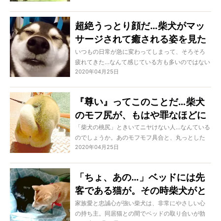
ング選び”に失敗すると、肩への負担がかかり「5
分ももたない…」なんてことも。
超絶うっとり顔だ…柴犬がマッ
私たちが自信をもってオススメするのは、Wholeの
サージされて癒される姿を見た
「Go Out Sling」。大人気商品を、ついに柴犬ライ
フストアでお取り扱いスタートです！
ら、自分も癒しのご褒美タイム
いつもの日常が急に変わってしまって、そろそろ
疲れてきた…なんて感じている方も多いのではない
になった【動画】
2020年04月25日
でしょうか。
そんな殺伐とした日々に、まるで
「最高…」とばかりに極上マッサージをうける柴犬
たちをご紹介します。彼らが癒される動画を見
『尊い』ってこのことだ…柴犬
て、心に癒しを与えてもらっちゃいましょう！
のモフ尻が、もはや罪なほどに
しっかりモフモフでけしから
「柴犬の桃尻」ときいてニヤけない人…なんている
のでしょうか。あの
モフモフ具合と、丸っとした
ん！ありがとう♡
2020年04月25日
桃のようなフォルム。
見ているとなんだか美味し
そうかも…なんて妄想さえ膨らみます。そんな、魅
力たっぷりすぎて語りつくせない『柴ケツ』を今
「ちょ、あの…」ベッドには先
回は特集。
あなたは段々、モフりたくなーる
…！
客である猫が。その時柴犬がと
った行動が、平和的だし優しい
家族愛と忠誠心が強い柴犬は、非常にやさしい心
の持ち主。同居猫との間でベッドの取り合いが勃
し感動したよ！【動画】