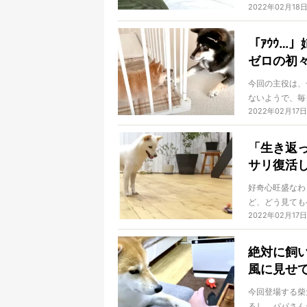
2022年02月18
すから。そりゃ
「ｱｳｳ…
ゼロの初
今回の主役は、
ないようで、毎
2022年02月17日
し始めたようで
「生き返
サリ復活
好奇心旺盛なわ
ど、どう見ても
2022年02月17日
っていることに
絶対に飼
風に見せ
今回登場する柴
るし、パパさん