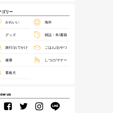
テゴリー
かわいい
海外
グッズ
雑誌・本/書籍
旅行/おでかけ
ごはん/おやつ
健康
しつけ/マナー
看板犬
low us