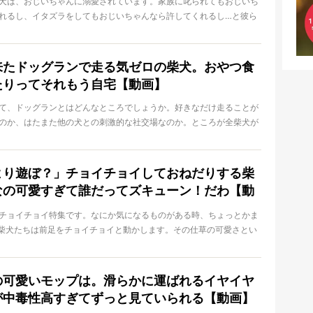
犬は、おじいちゃんに溺愛されています。家族に叱られてもおじいち
れるし、イタズラをしてもおじいちゃんなら許してくれるし…と彼ら
日
のです。愛され慣れてるなぁ！
来たドッグランで走る気ゼロの柴犬。おやつ食
たりってそれもう自宅【動画】
て、ドッグランとはどんなところでしょうか。好きなだけ走ることが
のか、はたまた他の犬との刺激的な社交場なのか。ところが全柴犬が
しめるわけではないようで…!?
より遊ぼ？」チョイチョイしておねだりする柴
なの可愛すぎて誰だってズキューン！だわ【動
チョイチョイ特集です。なにか気になるものがある時、ちょっとかま
柴犬たちは前足をチョイチョイと動かします。その仕草の可愛さとい
って満点なのですよ！
の可愛いモップは。滑らかに運ばれるイヤイヤ
が中毒性高すぎてずっと見ていられる【動画】