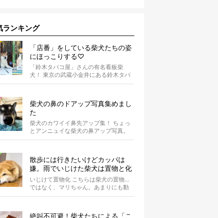
気ランキング
「店番」をしている柴犬たちの姿
にほっこりする♡
「鈴木タバコ屋」さんの有名看板柴
犬！ 東京の武蔵小金井にある鈴木タバ
コ屋さん。その店先には有名な看板柴
犬がいま...
柴犬の鼻のドアップ写真集めまし
た
柴犬のカワイイ鼻先アップ集！ ちょっ
とアンニュイな柴犬の鼻アップ写真。
何やら物思いにふけっているようで
す。ま...
散歩には行きたいけどカッパは
嫌。雨でいじけた柴犬は置物と化
してしまうのだった【動画】
いじけて置物化 こちらは柴犬の置物…
ではなく、マリちゃん。あまりにも動
かないので間違えそうになりますが、
よく見...
絶叫不可避！柴犬たちによる「こ