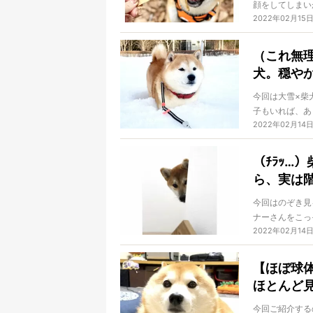
顔をしてしまい
2022年02月15
も…」とつい妄
（これ無
犬。穏や
今回は大雪×柴
子もいれば、あ
2022年02月14
応が可愛くてた
（ﾁﾗｯ…
ら、実は
今回はのぞき見
ナーさんをこっ
2022年02月14
ば、ジワジワく
【ほぼ球
ほとんど
今回ご紹介する