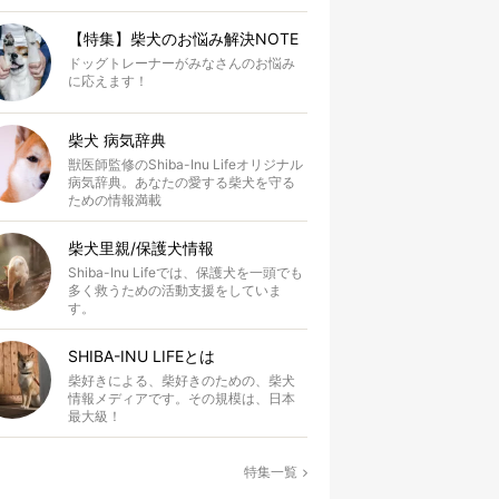
【特集】柴犬のお悩み解決NOTE
ドッグトレーナーがみなさんのお悩み
に応えます！
柴犬 病気辞典
獣医師監修のShiba-Inu Lifeオリジナル
病気辞典。あなたの愛する柴犬を守る
ための情報満載
柴犬里親/保護犬情報
Shiba-Inu Lifeでは、保護犬を一頭でも
多く救うための活動支援をしていま
す。
SHIBA-INU LIFEとは
柴好きによる、柴好きのための、柴犬
情報メディアです。その規模は、日本
最大級！
特集一覧