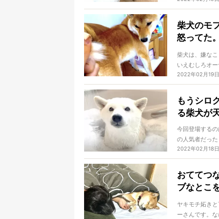
柴犬のモ
怒ってた
り】
柴犬は、嫌なこ
いえむしろオー
2022年02月19
のお怒りポイン
もうシロ
る柴犬が
今回登場するの
の人気者だった
2022年02月18
白いことになっ
おててつ
ブなとこ
ある
ヤキモチ妬きと
ーさんです。な