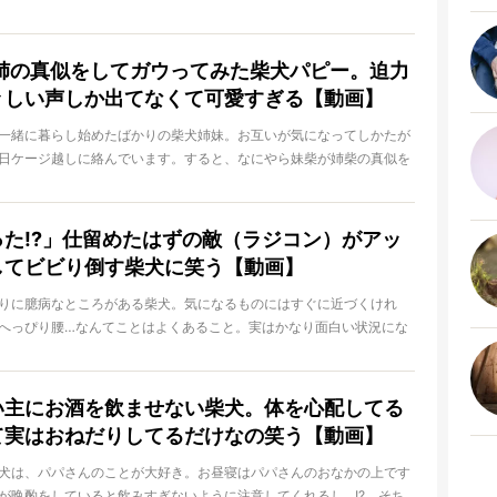
日
、妬けちゃいますよ！
」姉の真似をしてガウってみた柴犬パピー。迫力
々しい声しか出てなくて可愛すぎる【動画】
一緒に暮らし始めたばかりの柴犬姉妹。お互いが気になってしかたが
日ケージ越しに絡んでいます。すると、なにやら妹柴が姉柴の真似を
…？
った!?」仕留めたはずの敵（ラジコン）がアッ
してビビり倒す柴犬に笑う【動画】
りに臆病なところがある柴犬。気になるものにはすぐに近づくけれ
へっぴり腰…なんてことはよくあること。実はかなり面白い状況にな
、彼らは気がついていないのでしょうね！
い主にお酒を飲ませない柴犬。体を心配してる
て実はおねだりしてるだけなの笑う【動画】
犬は、パパさんのことが大好き。お昼寝はパパさんのおなかの上です
が晩酌をしていると飲みすぎないように注意してくれるし…!? そち