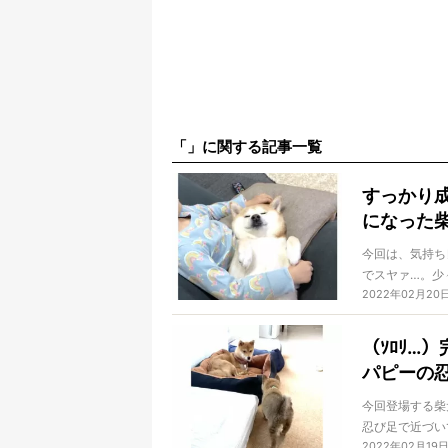
「」に関する記事一覧
すっかり
になった
今回は、気持ち
でスヤァ…。少
2022年02月20
によりですよ！
（ｿﾛﾘ…
パピーの
今回登場する柴
忍び足で近づい
2022年02月19
るほど、笑いを