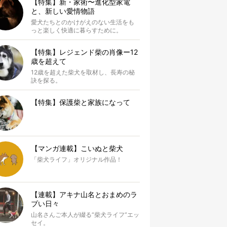
【特集】新・家術〜進化型家電
と、新しい愛情物語
愛犬たちとのかけがえのない生活をも
っと楽しく快適に暮らすために。
【特集】レジェンド柴の肖像ー12
歳を超えて
12歳を超えた柴犬を取材し、長寿の秘
訣を探る。
【特集】保護柴と家族になって
【マンガ連載】こいぬと柴犬
「柴犬ライフ」オリジナル作品！
【連載】アキナ山名とおまめのラ
ブい日々
山名さんご本人が綴る“柴犬ライフ”エッ
セイ。