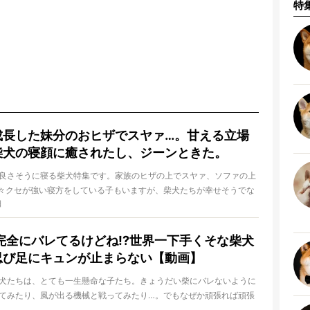
特
成長した妹分のおヒザでスヤァ…。甘える立場
柴犬の寝顔に癒されたし、ジーンときた。
良さそうに寝る柴犬特集です。家族のヒザの上でスヤァ、ソファの上
々クセが強い寝方をしている子もいますが、柴犬たちが幸せそうでな
日
）完全にバレてるけどね!?世界一下手くそな柴犬
忍び足にキュンが止まらない【動画】
犬たちは、とても一生懸命な子たち。きょうだい柴にバレないように
てみたり、風が出る機械と戦ってみたり…。でもなぜか頑張れば頑張
日
誘ってしまうのです！