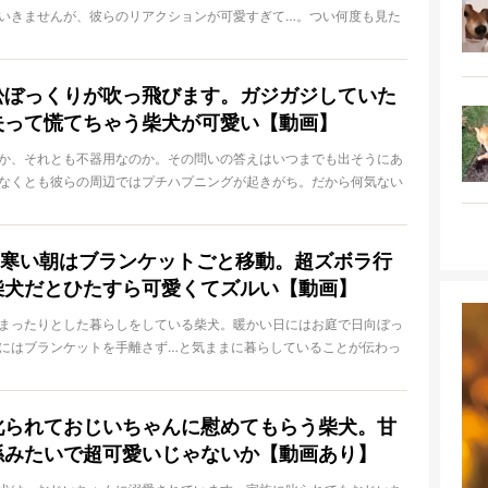
いきませんが、彼らのリアクションが可愛すぎて…。つい何度も見た
日
のです！
松ぼっくりが吹っ飛びます。ガジガジしていた
失って慌てちゃう柴犬が可愛い【動画】
か、それとも不器用なのか。その問いの答えはいつまでも出そうにあ
なくとも彼らの周辺ではプチハプニングが起きがち。だから何気ない
日
離せないのですよ！
…）寒い朝はブランケットごと移動。超ズボラ行
柴犬だとひたすら可愛くてズルい【動画】
まったりとした暮らしをしている柴犬。暖かい日にはお庭で日向ぼっ
にはブランケットを手離さず…と気ままに暮らしていることが伝わっ
日
は癒される…！
叱られておじいちゃんに慰めてもらう柴犬。甘
孫みたいで超可愛いじゃないか【動画あり】