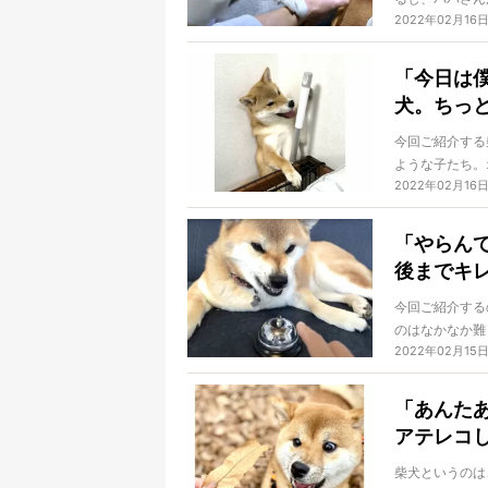
2022年02月16
らについては本
「今日は
犬。ちっ
今回ご紹介する
ような子たち。
2022年02月16
ドを操作する子
「やらん
後までキ
今回ご紹介する
のはなかなか難
2022年02月15
ているところが
「あんた
アテレコ
柴犬というのは