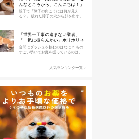
んなところから、こんにちは！」
親子で「障子の向こうには何が見え
る？」 破れた障子の穴から顔を出す、
柴犬のこばんちゃん・たまるちゃん親
子。親子...
「世界一工事の進まない業者」
「一気に掘らんかい」ホリホリ→
ダッシュを繰り返す柴犬に爆笑
合間にダッシュを挟むのはなに？ もの
【動画】
すごい勢いでお庭を掘っているのは、
柴犬の波平。柴犬あるあるの、突然の
ハイテ...
人気ランキング一覧