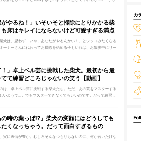
日
当かどうか怪しいですが、もれなく可愛いです！
カ
僕がやるね！」いそいそと掃除にとりかかる柴
とも床はキレイにならないけど可愛すぎる満点
柴犬は、思わず「いや、あなたがやるんかい！」とツッコみたくなる
オーナーさんに代わってお掃除を始める子もいれば、お散歩中にリー
日
も!? やたらと一生懸命な柴犬たちが、可愛すぎる！
て！」卓上ベル芸に挑戦した柴犬。最初から最
レてて練習どころじゃないの笑う【動画】
のは、卓上ベル芸に挑戦する柴犬たち。ただ、あの芸をマスターする
しいようで…。でもマスターできなくてもいいのです。だって練習し
日
すでに面白くて可愛いのですから！
Fol
あの時の葉っぱ!?」柴犬の変顔にはどうしても
したくなっちゃう。だって面白すぎるもの
、実に表情が豊か。むしろそんなつもりもないのに、何か言いたげな