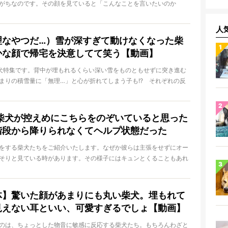
がちなのです。その顔を見ていると「こんなことを言いたいのか
日
想をしてしまうのです！
人
理なやつだ…）雪が深すぎて動けなくなった柴
かな顔で帰宅を決意してて笑う【動画】
犬特集です。背中が埋もれるくらい深い雪をものともせずに突き進む
まりの積雪量に「無理…」と心が折れてしまう子も!? それぞれの反
日
まりません！
）柴犬が控えめにこちらをのぞいていると思った
階段から降りられなくてヘルプ状態だった
をする柴犬たちをご紹介いたします。なぜか彼らは主張をせずにオー
そりと見ている時があります。その様子にはキュンとくることもあれ
日
ることも…!?
体】驚いた顔があまりにも丸い柴犬。埋もれて
見えない耳といい、可愛すぎるでしょ【動画】
のは、ちょっとした物音に敏感に反応する柴犬たち。もちろんわざと