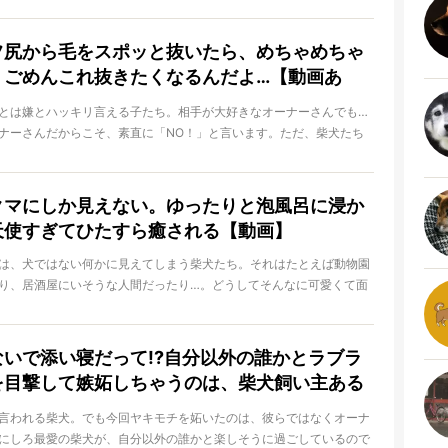
フ尻から毛をスポッと抜いたら、めちゃめちゃ
。ごめんこれ抜きたくなるんだよ…【動画あ
とは嫌とハッキリ言える子たち。相手が大好きなオーナーさんでも…
ナーさんだからこそ、素直に「NO！」と言います。ただ、柴犬たち
日
トがどこにあるかは、少々予測不可能なのです…。
クマにしか見えない。ゆったりと泡風呂に浸か
天使すぎてひたすら癒される【動画】
は、犬ではない何かに見えてしまう柴犬たち。それはたとえば動物園
り、居酒屋にいそうな人間だったり…。どうしてそんなに可愛くて面
日
てしまうのか、本当に柴犬って（褒め言葉）！
ないで添い寝だって!?自分以外の誰かとラブラ
を目撃して嫉妬しちゃうのは、柴犬飼い主ある
言われる柴犬。でも今回ヤキモチを妬いたのは、彼らではなくオーナ
にしろ最愛の柴犬が、自分以外の誰かと楽しそうに過ごしているので