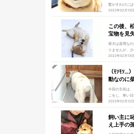
驚かすわけには
2022年02月13
くなってしまう
この後、
宝物を見
柴犬は器用なの
りませんが、少
2022年02月13
瞬間でも、目が
（ﾓｿﾓｿ
動なのに
今回の主役は、
こをし、寒い日
2022年02月12
てきます。これ
飼い主に
え上手の