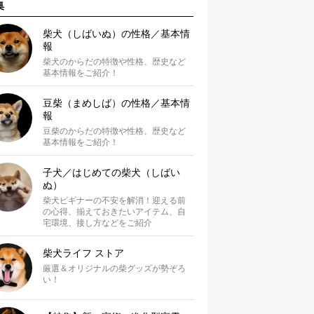
集
柴犬（しばいぬ）の性格／基本情
報
柴犬のからだの特徴や性格、歴史など
基本情報をご紹介！
豆柴（まめしば）の性格／基本情
報
豆柴のからだの特徴や性格、歴史など
基本情報をご紹介！
子犬／はじめての柴犬（しばい
ぬ）
柴犬ビギナーの不安を解消！迎える前
の心得、揃えておきたいアイテム、自
宅環境、接し方などをご紹介
柴犬ライフ ストア
厳選＆オリジナルの柴グッズが勢ぞろ
い！