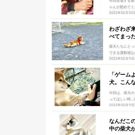
今回登場する柴
ゃんが慰めてく
2022年02月12
はわかっている
わざわざ
べてまっ
柴犬たちにとっ
できる運動場な
2022年02月11日
そんなふうに楽
「ゲーム
犬。こん
画】
今回は、柴犬の
ってほしい時…
2022年02月11日
ったら、いつだ
なんだこ
中の柴犬