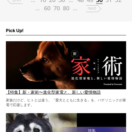
...
60
70
80
...
next
Pick Up!
【特集】新・家術〜進化型家電と、新しい愛情物語
家族だけど、ヒトとは違う。「愛犬とともに生きる」を、パナソニックが家
電で応援します。