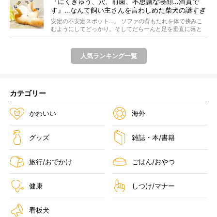
『にくきゅう、穴、前歯、不思議な寝顔…満貫で
す』…なんて飼い主さんを言わしめた柴犬の謎すぎ
る寝相がコチラです。
安定の不安定スポット…。 ソファの背もたれを体で挟みこ
むようにしてどっかり。そしてだらーんと足を垂直に落と
して...
人気ランキング一覧
カテゴリー
かわいい
海外
グッズ
雑誌・本/書籍
旅行/おでかけ
ごはん/おやつ
健康
しつけ/マナー
看板犬