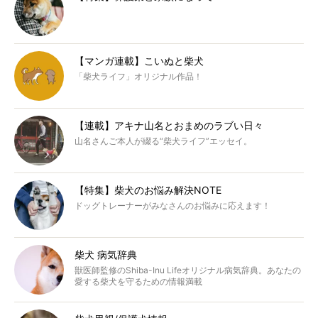
【マンガ連載】こいぬと柴犬
「柴犬ライフ」オリジナル作品！
【連載】アキナ山名とおまめのラブい日々
山名さんご本人が綴る“柴犬ライフ”エッセイ。
【特集】柴犬のお悩み解決NOTE
ドッグトレーナーがみなさんのお悩みに応えます！
柴犬 病気辞典
獣医師監修のShiba-Inu Lifeオリジナル病気辞典。あなたの
愛する柴犬を守るための情報満載