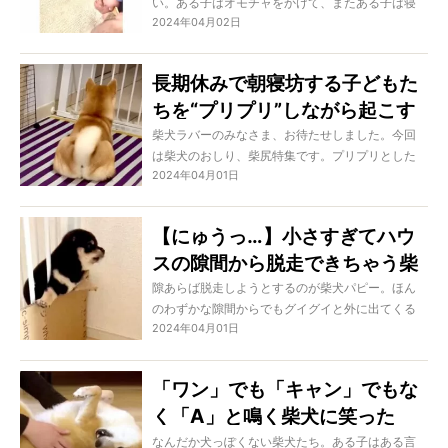
い。ある子はオモチャをかけて、またある子は寝
に!?【動画】
2024年04月02日
床をかけて、頑張っているのです。微笑ましい彼
らの戦いをどうぞご覧ください！
長期休みで朝寝坊する子どもた
ちを“プリプリ”しながら起こす
柴犬が可愛い【動画】
柴犬ラバーのみなさま、お待たせしました。今回
は柴犬のおしり、柴尻特集です。プリプリとした
2024年04月01日
おしりとふわふわのしっぽは何時間だって見つめ
ていられますよね！
【にゅうっ…】小さすぎてハウ
スの隙間から脱走できちゃう柴
犬パピーが可愛い【動画】
隙あらば脱走しようとするのが柴犬パピー。ほん
のわずかな隙間からでもグイグイと外に出てくる
2024年04月01日
のです。本当はダメだけど可愛いから見逃してあ
げ…いや、やっぱりダメダメ！
「ワン」でも「キャン」でもな
く「A」と鳴く柴犬に笑った
【動画】
なんだか犬っぽくない柴犬たち。ある子はある言