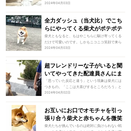
2024年04月03日
叱られていても知らん顔だし、ママ柴犬のごはん
までつまみ食いしてしまうし、もうやりたい放
題！
全力ダッシュ（当犬比）でこち
らにやってくる柴犬がポテポテ
してて可愛い【動画】
柴犬ともなると、もはやこちらに駆け寄ってくる
だけで可愛いのです。しかもニコニコ笑顔で来ら
2024年04月03日
れたら、もう我々はデレデレするしかありませ
ん！
超フレンドリーな子がいると聞
いてやってきた配達員さんにま
さかの対応をする柴犬【動画】
「思っていた反応と違う」という現象は柴犬には
つきもの。「ここは大喜びするところだろう」と
2024年04月02日
みんなが思うようなタイミングでスンッ…となるの
も、あるあるなのですよね…！
お互いにお口でオモチャを引っ
張り合う柴犬と赤ちゃんを微笑
ましく見ていたらまさかの展開
柴犬たちが挑んでいるのは絶対に負けられない戦