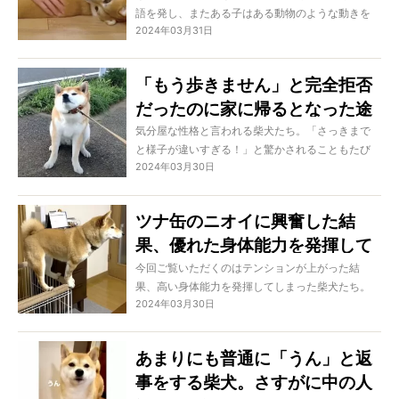
語を発し、またある子はある動物のような動きを
2024年03月31日
するのです。みんな柴犬設定を忘れすぎ…！
「もう歩きません」と完全拒否
だったのに家に帰るとなった途
端、豹変する柴犬【動画】
気分屋な性格と言われる柴犬たち。「さっきまで
と様子が違いすぎる！」と驚かされることもたび
2024年03月30日
たびあります。まあ、そこが面白いところなので
すけれど！
ツナ缶のニオイに興奮した結
果、優れた身体能力を発揮して
しまった柴犬【動画】
今回ご覧いただくのはテンションが上がった結
果、高い身体能力を発揮してしまった柴犬たち。
2024年03月30日
すごいけれどなぜか笑ってしまうのはなぜ…？
あまりにも普通に「うん」と返
事をする柴犬。さすがに中の人