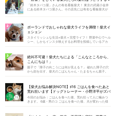
「鈴木タバコ屋」さんの有名看板柴犬！ 東京の武蔵小金井
にある鈴木タバコ屋さん。その店先には有名な看板柴犬が
いま...
ポーランドでおしゃれな柴犬ライフを満喫！柴犬イ
ェシェン
スタイリッシュな生活×柴犬＝完璧ライフ！ 野菜中心でヘル
シー、しかもインスタ映えするお料理を投稿しているアカ
ウ...
絶叫不可避！柴犬たちによる「こんなところから、
こんにちは！」
親子で「障子の向こうには何が見える？」 破れた障子の穴
から顔を出す、柴犬のこばんちゃん・たまるちゃん親子。
親子...
【柴犬お悩み解決NOTE】♯16 ごはんを食べたあと
荒れ狂います【ドッグトレーナー・小野洋平がズバ
リ回答】
今回のお悩み：ごはんを食べた後、荒れ狂って人に噛みつ
きます。 6歳・男のコ ごはんを食べた後、犬が変わった様
に...