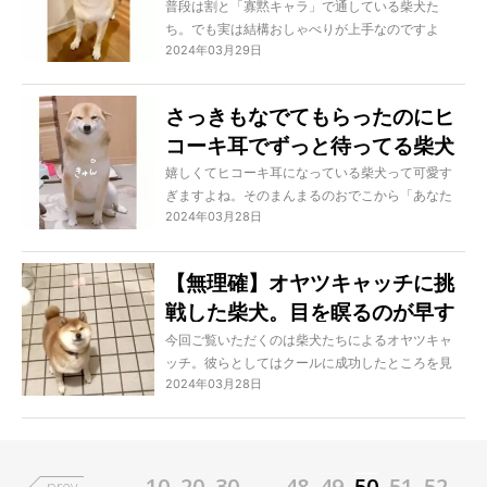
いるでしょ【動画】
普段は割と「寡黙キャラ」で通している柴犬た
ち。でも実は結構おしゃべりが上手なのですよ
2024年03月29日
ね。人間のようにお返事をする子もいれば、マシ
ンガントークをする子も!?
さっきもなでてもらったのにヒ
コーキ耳でずっと待ってる柴犬
にきゅん【動画】
嬉しくてヒコーキ耳になっている柴犬って可愛す
ぎますよね。そのまんまるのおでこから「あなた
2024年03月28日
のことが好き！」という気持ちがあふれていて、
きゅんが止まりません！
【無理確】オヤツキャッチに挑
戦した柴犬。目を瞑るのが早す
ぎて笑った【動画】
今回ご覧いただくのは柴犬たちによるオヤツキャ
ッチ。彼らとしてはクールに成功したところを見
2024年03月28日
てほしいでしょうけれど、我々としては可愛く失
敗するところも見たいのですよ！
...
10
20
30
...
48
49
50
51
52
prev