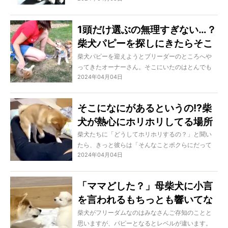
1頭だけ選ぶの無理すぎない…？
柴犬パピーを探しにきたらそこ
は天国だった【動画】
柴犬パピーを迎えようとブリーダーのところへや
ってきたオーナーさん。そこにいたのはとんでも
2024年04月04日
なく可愛い子たち。この中から1頭だけ選ぶなんて
難しすぎない…!?
そこになにがあるというの!?柴
犬が熱心にホリホリしてる場所
に笑った【動画】
柴犬たちに「どうしてホリホリするの？」と聞い
たら、きっと彼らは「そんなことボクらにだって
2024年04月04日
わからないよ」と答えるでしょう。要するに抑え
られない衝動なのですよね…！
「ママどした？」母柴犬に小言
を言われるもちっとも響いてな
いパピーに笑った【動画】
柴犬がフリーダムなのはみなさんご存知のことと
思いますが、パピーとなるとレベルが違います。