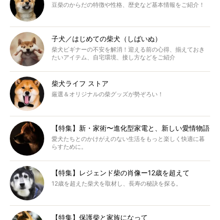
豆柴のからだの特徴や性格、歴史など基本情報をご紹介！
子犬／はじめての柴犬（しばいぬ）
柴犬ビギナーの不安を解消！迎える前の心得、揃えておき
たいアイテム、自宅環境、接し方などをご紹介
柴犬ライフ ストア
厳選＆オリジナルの柴グッズが勢ぞろい！
【特集】新・家術〜進化型家電と、新しい愛情物語
愛犬たちとのかけがえのない生活をもっと楽しく快適に暮
らすために。
【特集】レジェンド柴の肖像ー12歳を超えて
12歳を超えた柴犬を取材し、長寿の秘訣を探る。
【特集】保護柴と家族になって