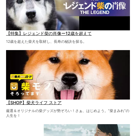
【特集】レジェンド柴の肖像ー12歳を超えて
12歳を超えた柴犬を取材し、長寿の秘訣を探る。
【SHOP】柴犬ライフ ストア
厳選＆オリジナルの柴グッズが勢ぞろい！さぁ、はじめよう。“柴まみれ”の
人生を！