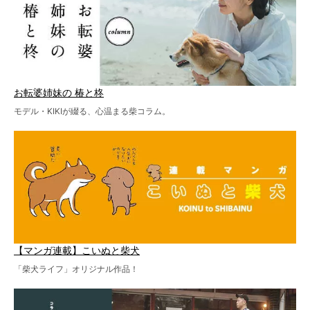
お転婆姉妹の 椿と柊
モデル・KIKIが綴る、心温まる柴コラム。
【マンガ連載】こいぬと柴犬
「柴犬ライフ」オリジナル作品！