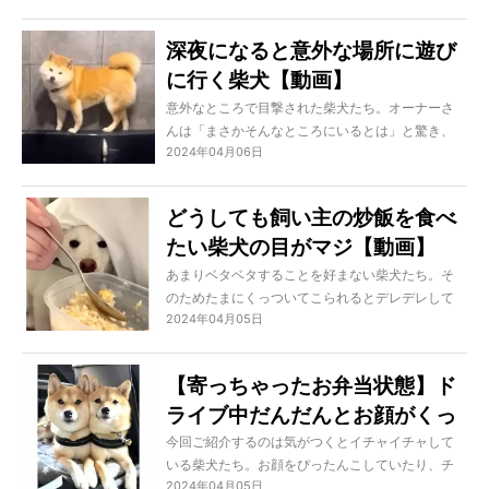
り、可愛すぎるのですよ！
深夜になると意外な場所に遊び
に行く柴犬【動画】
意外なところで目撃された柴犬たち。オーナーさ
んは「まさかそんなところにいるとは」と驚き、
2024年04月06日
柴犬は「まさか見つかるとは」とキョトン。この
状況はシュールすぎる！
どうしても飼い主の炒飯を食べ
たい柴犬の目がマジ【動画】
あまりベタベタすることを好まない柴犬たち。そ
のためたまにくっついてこられるとデレデレして
2024年04月05日
しまいます。中には明確な目的があってくっつい
てくる子もいるようですが…？
【寄っちゃったお弁当状態】ド
ライブ中だんだんとお顔がくっ
ついちゃう柴犬姉妹が可愛い
今回ご紹介するのは気がつくとイチャイチャして
いる柴犬たち。お顔をぴったんこしていたり、チ
【動画】
2024年04月05日
ュッチュしていたり、もう可愛すぎる！