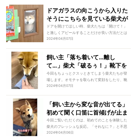
ドアガラスの向こうから入りた
そうにこちらを見ている柴犬が
可愛い【動画】
ドアを開けてほしい時、柴犬たちは「開けて！」
と激しくアピールすることだけが良い方法だとは
2024年04月07日
思っていないみたい。果たして独特すぎる彼らの
アピール方法とは…？
飼い主「落ち着いて…離し
て…」柴犬「破るぅ！」靴下を
めぐるやりとりに笑った【動
今回もちょっとクスッときてしまう柴犬たちが登
場します。オモチャを取られて変顔をしたり、靴
画】
2024年04月07日
下強奪に並々ならぬ情熱を持っていたり、どうし
てこんなに面白可愛いの！
「飼い主から変な音が出てる」
初めて聞く口笛に首傾げが止ま
らない柴犬パピー【動画】
今回ご覧いただくのは、初めてのことを体験した
柴犬のフレッシュな反応。「それなに？」と不思
2024年04月06日
議そうだったり、「なにこれ…」と緊張していた