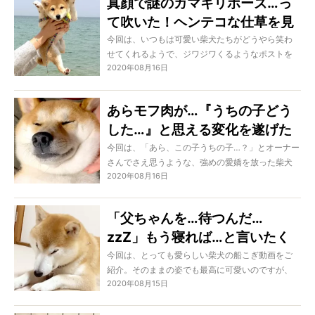
真顔で謎のカマキリポーズ…っ
す！
て吹いた！ヘンテコな仕草を見
せつけてきた柴犬。どの子も愛
今回は、いつもは可愛い柴犬たちがどうやら笑わ
せてくれるようで、ジワジワくるようなポストを
おしさマシマシになるわ！
2020年08月16日
特集します。どの子も「なんでそうなった！」と
声を大にして言いたくなるようなもの。可愛いを
超えた「カワおもろい」を、堪能させてもらいま
あらモフ肉が…『うちの子どう
しょう！
した…』と思える変化を遂げた
柴犬、そんなギャップもまた愛
今回は、「あら、この子うちの子…？」とオーナー
さんでさえ思うような、強めの愛嬌を放った柴犬
おしいもの【動画あり】
2020年08月16日
たちをご紹介。同じ子であるのにもはや別の子に
見える様々なギャップには、各々クセがありまく
り。そんなシーンを3つご覧ください！
「父ちゃんを…待つんだ…
zzZ」もう寝れば…と言いたく
なるほどに眠そうな柴犬。それ
今回は、とっても愛らしい柴犬の船こぎ動画をご
紹介。そのままの姿でも最高に可愛いのですが、
でも我慢する理由が泣ける【動
2020年08月15日
何が可愛いって、その心がたまらないのです。ど
画】
の子も家族との時間を大事にしたくて、寝るのが
惜しいから我慢していたのでした。どうぞ、そん