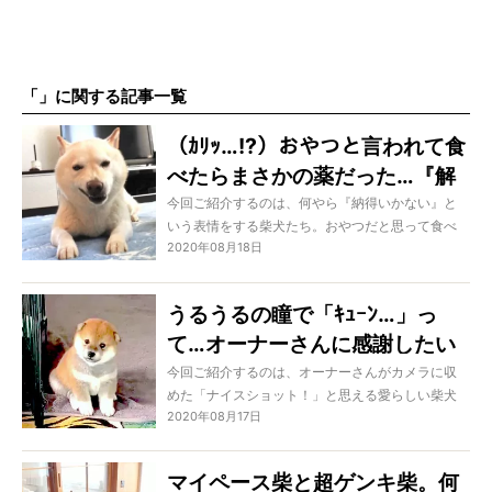
「」に関する記事一覧
（ｶﾘｯ…!?）おやつと言われて食
べたらまさかの薬だった…『解
せぬ感』がダダ漏れな柴犬。ゴ
今回ご紹介するのは、何やら『納得いかない』と
いう表情をする柴犬たち。おやつだと思って食べ
メンだけどジワっとくる【動
2020年08月18日
たものが薬だった…くつろいでいるだけなのにおも
画】
ちゃの電車がぶつかってきた…そんな彼らの「解せ
ぬ」顔は、どうしてもジワっときちゃうのです。
うるうるの瞳で「ｷｭｰﾝ…」っ
て…オーナーさんに感謝したい
レベルの、愛らしい柴犬の姿に
今回ご紹介するのは、オーナーさんがカメラに収
めた「ナイスショット！」と思える愛らしい柴犬
キュン不可避【動画】
2020年08月17日
の姿です。オーナーさんにしか見せない姿が多く
あることで有名な柴犬。彼らの日常を切り取った
可愛らしい瞬間には、もうオーナーさんに感謝し
マイペース柴と超ゲンキ柴。何
たいレベル。様々な悶絶シーン3つご覧ください！