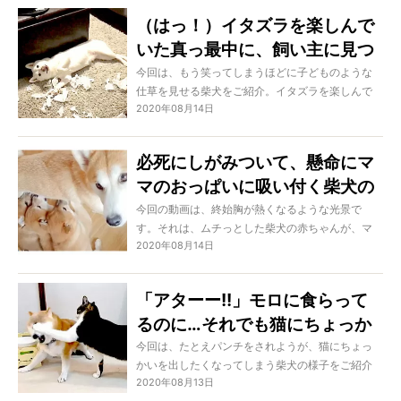
気じゃないようでとても不安なお顔に。しまいに
（はっ！）イタズラを楽しんで
は、ベッドがあった場所でうずくまり始めるので
いた真っ最中に、飼い主に見つ
した…。
かった柴犬。その瞬間の反応が
今回は、もう笑ってしまうほどに子どものような
仕草を見せる柴犬をご紹介。イタズラを楽しんで
漫画みたいで笑った【動画】
2020年08月14日
いたものの見られていたことに気がつかず、もは
や「なす術が無い」とでも思ったのか、不思議な
動きで回避しようと試みます。なんだそれ…と思え
必死にしがみついて、懸命にマ
るものの、最後はまさかの展開に!?
マのおっぱいに吸い付く柴犬の
赤ちゃんズ。『尊い』って、こ
今回の動画は、終始胸が熱くなるような光景で
す。それは、ムチっとした柴犬の赤ちゃんが、マ
のことだね【動画】
2020年08月14日
マのミルクを懸命に飲んでいると言うだけのもの
ですが、その一部始終の全てが尊いもの。生命力
や母性、健気さや幼さなど、もうどのシーンも泣
「アターー!!」モロに食らって
けるほどに愛らしいのです。
るのに…それでも猫にちょっか
いを出したくなる、それが柴犬
今回は、たとえパンチをされようが、猫にちょっ
かいを出したくなってしまう柴犬の様子をご紹介
なの。【動画】
2020年08月13日
します。猫はしつこい行為を嫌うもの。しかし柴