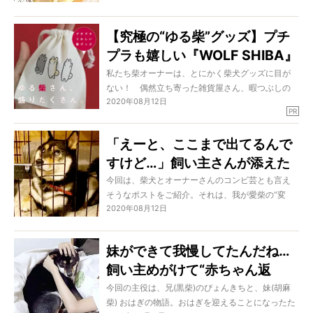
の秘密の時間を過ごす…なんてことを。共通の言語
がなくても、相棒とは会話ができちゃうもの。そ
【究極の“ゆる柴”グッズ】プチ
んな光景を見せてもらいましょう。
プラも嬉しい『WOLF SHIBA』
が、2020年に注目を集めそう
私たち柴オーナーは、とにかく柴犬グッズに目が
ない！ 偶然立ち寄った雑貨屋さん、暇つぶしの
だ！
2020年08月12日
ネットサーフィン。そこに「柴犬グッズ」があれ
PR
ば、値段も見ずに買ってしまうことも。
今回ご紹介するのは、究極にゆるい柴犬がめじる
「えーと、ここまで出てるんで
しの『WOLF SHIBA』。このゆるさ、はっきり言
すけど…」飼い主さんが添えた
ってハンパない！
柴犬の“変顔”へのコメント。ま
今回は、柴犬とオーナーさんのコンビ芸とも言え
（sponsored by WOLF SHIBA）
そうなポストをご紹介。それは、我が愛柴の“変
さにソレすぎてジワジワくる
2020年08月12日
顔”に対し「まさにソレ！」といえそうなコメント
が添えているものをピックアップしてご紹介。あ
まりにしっくりきすぎて、ジワジワがおさえられ
妹ができて我慢してたんだね…
ないでしょう！
飼い主めがけて“赤ちゃん返
り”の抱っこを求めた兄柴犬が健
今回の主役は、兄(黒柴)のぴょんきちと、妹(胡麻
柴) おはぎの物語。おはぎを迎えることになったた
気すぎた…【動画】