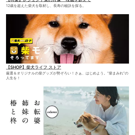
12歳を超えた柴犬を取材し、長寿の秘訣を探る。
【SHOP】柴犬ライフ ストア
厳選＆オリジナルの柴グッズが勢ぞろい！さぁ、はじめよう。“柴まみれ”の
人生を！