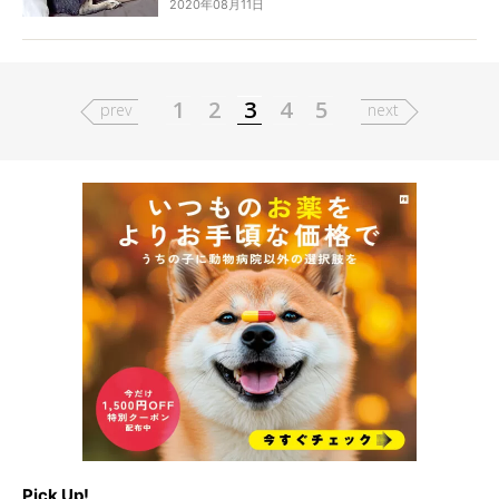
2020年08月11日
め、ある日ぴょんきちはお兄ちゃんに。最初は興
味津々で過ごしていたものの、徐々に芽生えた
「ぼくだけのママ」だったのに…という感情。その
時のわかりやすい仕草が、健気すぎてキュンが避
けられません！
1
2
3
4
5
prev
next
Pick Up!