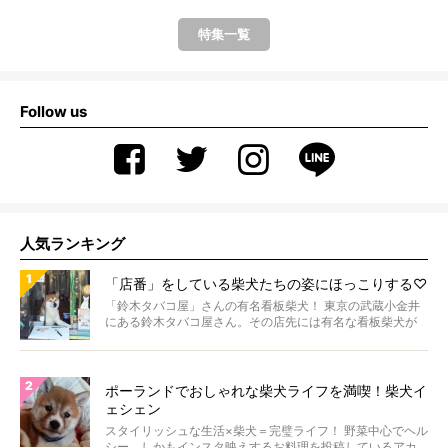
特集一覧
Follow us
人気ランキング
「店番」をしている柴犬たちの姿にほっこりする♡
「鈴木タバコ屋」さんの有名看板柴犬！ 東京の武蔵小金井
にある鈴木タバコ屋さん。その店先には有名な看板柴犬が
いま...
ポーランドでおしゃれな柴犬ライフを満喫！柴犬イ
ェシェン
スタイリッシュな生活×柴犬＝完璧ライフ！ 野菜中心でヘル
シー、しかもインスタ映えするお料理を投稿しているアカ