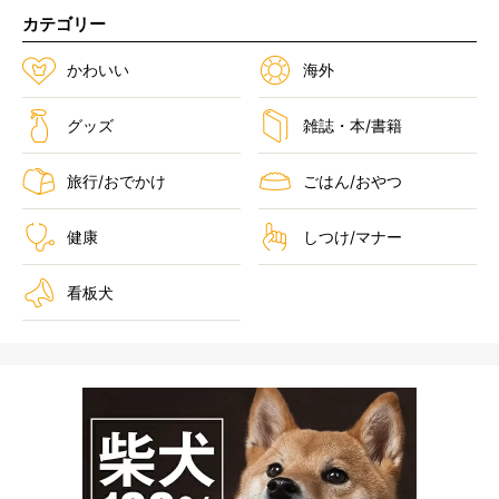
カテゴリー
かわいい
海外
グッズ
雑誌・本/書籍
旅行/おでかけ
ごはん/おやつ
健康
しつけ/マナー
看板犬