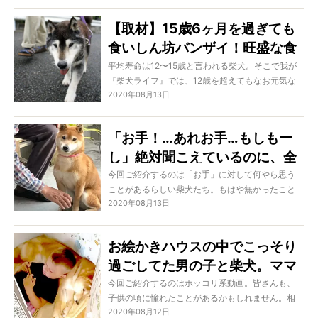
犬はやっぱり犬ですから、それこそがお遊びにな
ってしまうようで…どうしても相容れない考えをも
【取材】15歳6ヶ月を過ぎても
つ両者の間には、やっぱり溝があるようです…。
食いしん坊バンザイ！旺盛な食
欲が長生きの秘訣＃5ゴンタ
平均寿命は12〜15歳と言われる柴犬。そこで我が
『柴犬ライフ』では、12歳を超えてもなお元気な
2020年08月13日
柴犬を、憧れと敬意を込めて“レジェンド柴”と呼ん
でいます。
この特集では、レジェンド柴たちのライフスタイ
「お手！…あれお手…もしもー
ルや食生活などにフォーカスし、その元気の秘訣
し」絶対聞こえているのに、全
や、老犬と暮らすうえで大切だと思うことを、オ
ーナーさんに語っていただきます。
然聞こえません顔で完全スルー
今回ご紹介するのは「お手」に対して何やら思う
今回は、神奈川県に住む15歳のゴンタくんが登
ことがあるらしい柴犬たち。もはや無かったこと
する柴犬。【動画あり】
場。取材前までオーナーの金子さんご夫妻はゴン
2020年08月13日
にしているような子や、わざと失敗しているよう
タくんを18歳と勘違いし、体調に一喜一憂してい
な仕草の子…いろんなタイプがいるのです。前脚を
たとか。
触れらることが苦手な子は多いとはいえ、ちょっ
お絵かきハウスの中でこっそり
年齢を3歳もサバ読みされていたゴンタくんの暮ら
と寂しくなる…！
しぶりを紹介しましょう。
過ごしてた男の子と柴犬。ママ
にも内緒で楽しむとか…ホッコ
今回ご紹介するのはホッコリ系動画。皆さんも、
子供の頃に憧れたことがあるかもしれません。相
リ過ぎた【動画】
2020年08月12日
棒であるお家の犬と一緒に、こっそりふたりだけ