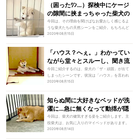
（困ったﾜﾝ…）探検中にケージ
な愛すべき瞬間をご覧ください！
の隙間に挟まっちゃった柴犬の
赤ちゃん。可愛いのも休み休み
今回は、その理由を聞けばなお愛おしく感じるよ
うな柴犬たちの天然シーンをご紹介。もちろんど
お願いしたいわ…！【動画】
2020年08月15日
の子もただただど真面目に過ごしているだけなの
ですが、そこにはピュアな理由があったり可愛い
姿になっていたりとキュンな姿を見せつけてくる
「ハウス？へぇ。」わかってい
のです。もう、心がかき乱されて忙しいよ！
ながら堂々とスルーし、聞き流
す柴犬。立ち上がるどころか寝
今回ご紹介するのは、柴犬の「ザ・頑固」が出て
しまったシーンです。状況は「ハウス」を言われ
そべった…【動画】
2020年08月15日
てしまった瞬間。もちろんハウスが大好きな犬は
中々いませんから断固拒否モード。しかしそこに
は「離れたくない」という健気な想いがあるので
知らぬ間に大好きなベッドが洗
す。そんなやりとりを2本ご覧ください！
濯に…急に無くなって動揺が隠
せず、寂しいのか『ベッドがあ
今回は、柴犬の健気すぎる姿をご紹介します。主
役柴犬は、お気に入りのマイベッドがあります。
った場所』で寝てた柴犬【動
2020年08月14日
しかし、気づかぬうちにお洗濯へ。お昼寝しよう
画】
とした瞬間そのことに気づくものの、もはや気が