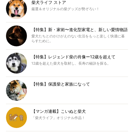
柴犬ライフ ストア
厳選＆オリジナルの柴グッズが勢ぞろい！
【特集】新・家術〜進化型家電と、新しい愛情物語
愛犬たちとのかけがえのない生活をもっと楽しく快適に暮
らすために。
【特集】レジェンド柴の肖像ー12歳を超えて
12歳を超えた柴犬を取材し、長寿の秘訣を探る。
【特集】保護柴と家族になって
【マンガ連載】こいぬと柴犬
「柴犬ライフ」オリジナル作品！