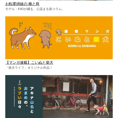
お転婆姉妹の 椿と柊
モデル・KIKIが綴る、心温まる柴コラム。
【マンガ連載】こいぬと柴犬
「柴犬ライフ」オリジナル作品！