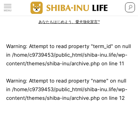
あなたもはじめよう、愛犬強化宣言™
Warning
: Attempt to read property "term_id" on null
in
/home/c9739453/public_html/shiba-inu.life/wp-
content/themes/shiba-inu/archive.php
on line
11
Warning
: Attempt to read property "name" on null
in
/home/c9739453/public_html/shiba-inu.life/wp-
content/themes/shiba-inu/archive.php
on line
12