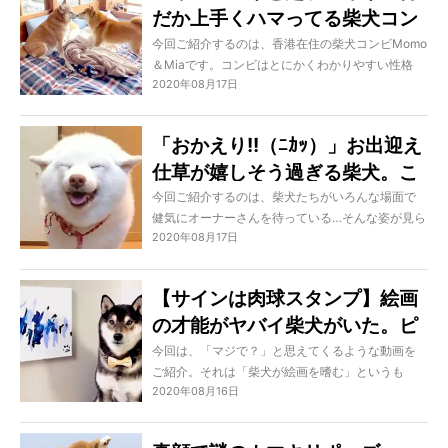
だか上手くハマってる柴犬コン
ビの日常が、面白くてずっと見
今回ご紹介するのは、香港在住の柴犬コンビMomo
＆Miaです。コンビはとにかくわかりやすい性格
ていられる！【動画】
2020年08月17日
で、マイペースさんと超元気さんの、ある種凸凹
コンビ。しかしうまい具合にハマっているため見
ていて飽きない光景が繰り広げられています。ど
「おかえり!!（ﾆｶｯ）」お出迎え
うぞ、その日常をちょっと覗いてみてください！
仕草が嬉しそう過ぎる柴犬。こ
の純粋な笑顔の為ならどんなこ
今回ご紹介するのは、柴犬たちがいろんな場面で
健気にオーナーさんを待っている…そんな姿が見ら
とでも頑張れるよね【動画】
2020年08月17日
れるシーンです。おかえりやおはようの瞬間、は
たまた家事が終わるのをこっそり…など、どれも彼
らのピュアな心が滲み出るもの。もう、愛おしく
【サインは肉球スタンプ】絵画
って仕方がなくなるはずですよ！
の才能がヤバイ柴犬がいた。ピ
カソ的個性を放つ作品、見なく
今回は、「マジで？」と思えてくるような動画を
ご紹介。それは「柴犬が絵画を嗜む」というも
ちゃ損だと思う。【動画】
2020年08月16日
の。嗜むと言っても「鑑賞」ではありません。な
んと自分が描いて嗜んでいるのです。ほら、マジ
でと思えてきちゃいますよね。でも本当なんで