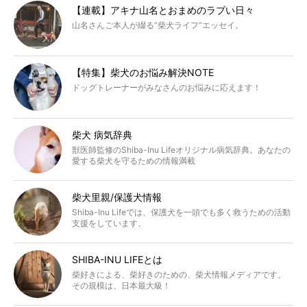
【連載】アキナ山名とおまめのラブい日々
山名さんご本人が綴る“柴犬ライフ”エッセイ。
【特集】柴犬のお悩み解決NOTE
ドッグトレーナーがみなさんのお悩みに応えます！
柴犬 病気辞典
獣医師監修のShiba-Inu Lifeオリジナル病気辞典。あなたの
愛する柴犬を守るための情報満載
柴犬里親/保護犬情報
Shiba-Inu Lifeでは、保護犬を一頭でも多く救うための活動
支援をしています。
SHIBA-INU LIFEとは
柴好きによる、柴好きのための、柴犬情報メディアです。
その規模は、日本最大級！