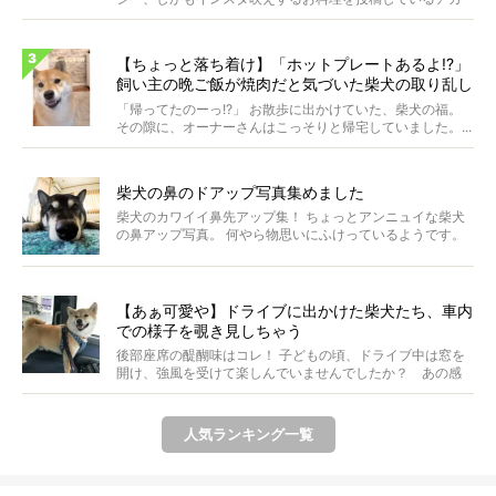
ウ...
【ちょっと落ち着け】「ホットプレートあるよ!?」
飼い主の晩ご飯が焼肉だと気づいた柴犬の取り乱し
具合に笑った【動画】
「帰ってたのーっ!?」 お散歩に出かけていた、柴犬の福。
その隙に、オーナーさんはこっそりと帰宅していました。...
柴犬の鼻のドアップ写真集めました
柴犬のカワイイ鼻先アップ集！ ちょっとアンニュイな柴犬
の鼻アップ写真。 何やら物思いにふけっているようです。
ま...
【あぁ可愛や】ドライブに出かけた柴犬たち、車内
での様子を覗き見しちゃう
後部座席の醍醐味はコレ！ 子どもの頃、ドライブ中は窓を
開け、強風を受けて楽しんでいませんでしたか？ あの感
じが...
人気ランキング一覧